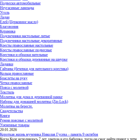
Подвески автомобильные
Неугасимые лампады
Уголь
Ладан
Елей (Церковное масло)
Благовония
Керамика
Подсвечники настольные литые
Подсвечники настольные декоративные
Кресты православные настольные
Кресты православные подвесные
Крестики и образки нательные
Крестики и образки деревянные на шнурке
Ладанки
Гайтаны (бечевки для нательного крестика)
Кольца православные
Браслеты на руку
Четки православные
Пояса с молитвой
Текстиль
Молитвы для дома в деревянной рамке
Наборы для домашней молитвы (Zip-Lock)
Молитвы на бересте.
Свидетельства
Книги
Ремни поясные с молитвой
Уцененные товары
20.01.2026
Короткая жизнь мученика Николая Гусева – память 9 октября
Когда Коле исполнилось 7 лет, умерла и его бабушка, тогда он смог найти приют у тети,