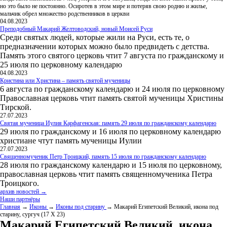
но это было не постоянно. Осиротев в этом мире и потеряв свою родню и жилье,
мальчик обрел множество родственников в церкви
04.08.2023
Преподобный Макарий Желтоводский, новый Моисей Руси
Среди святых людей, которые жили на Руси, есть те, о
предназначении которых можно было предвидеть с детства.
Память этого святого церковь чтит 7 августа по гражданскому и
25 июля по церковному календарю
04.08.2023
Кристина или Христина – память святой мученицы
6 августа по гражданскому календарю и 24 июля по церковному
Православная церковь чтит память святой мученицы Христины
Тирской.
27.07.2023
Святая мученица Иулия Карфагенская: память 29 июля по гражданскому календарю
29 июля по гражданскому и 16 июля по церковному календарю
христиане чтут память мученицы Иулии
27.07.2023
Священномученик Петр Троицкий, память 15 июля по гражданскому календарю
28 июля по гражданскому календарю и 15 июля по церковному,
православная церковь чтит память священномученика Петра
Троицкого.
архив новостей →
Наши партнёры
Главная
→
Иконы
→
Иконы под старину
→ Макарий Египетский Великий, икона под
старину, сургуч (17 Х 23)
Макарий Египетский Великий, икона