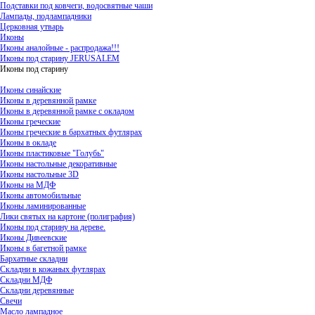
Подставки под ковчеги, водосвятные чаши
Лампады, подлампадники
Церковная утварь
Иконы
Иконы аналойные - распродажа!!!
Иконы под старину JERUSALEM
Иконы под старину
Иконы синайские
Иконы в деревянной рамке
Иконы в деревянной рамке с окладом
Иконы греческие
Иконы греческие в бархатных футлярах
Иконы в окладе
Иконы пластиковые "Голубь"
Иконы настольные декоративные
Иконы настольные 3D
Иконы на МДФ
Иконы автомобильные
Иконы ламинированные
Лики святых на картоне (полиграфия)
Иконы под старину на дереве.
Иконы Дивеевские
Иконы в багетной рамке
Бархатные складни
Складни в кожаных футлярах
Складни МДФ
Складни деревянные
Свечи
Масло лампадное