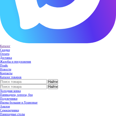
Каталог
Скидки
Оплата
Доставка
Жалобы и предложения
Прайс
Новости
Контакты
Каталог товаров
Холодная ковка
Паникадила, хоросы, бра
Подсвечники
Иконы большие и Храмовые
Аналои
Семисвечники
Панихидные столы