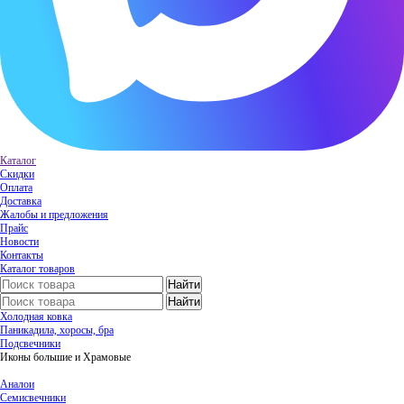
Каталог
Скидки
Оплата
Доставка
Жалобы и предложения
Прайс
Новости
Контакты
Каталог товаров
Холодная ковка
Паникадила, хоросы, бра
Подсвечники
Иконы большие и Храмовые
Аналои
Семисвечники