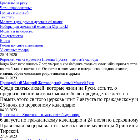
Браслеты на руку
Четки православные
Пояса с молитвой
Текстиль
Молитвы для дома в деревянной рамке
Наборы для домашней молитвы (Zip-Lock)
Молитвы на бересте.
Свидетельства
Книги
Ремни поясные с молитвой
Уцененные товары
20.01.2026
Короткая жизнь мученика Николая Гусева – память 9 октября
Когда Коле исполнилось 7 лет, умерла и его бабушка, тогда он смог найти приют у тети,
но это было не постоянно. Осиротев в этом мире и потеряв свою родню и жилье,
мальчик обрел множество родственников в церкви
04.08.2023
Преподобный Макарий Желтоводский, новый Моисей Руси
Среди святых людей, которые жили на Руси, есть те, о
предназначении которых можно было предвидеть с детства.
Память этого святого церковь чтит 7 августа по гражданскому и
25 июля по церковному календарю
04.08.2023
Кристина или Христина – память святой мученицы
6 августа по гражданскому календарю и 24 июля по церковному
Православная церковь чтит память святой мученицы Христины
Тирской.
27.07.2023