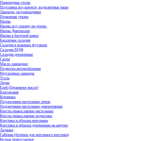
Панихидные столы
Подставки под ковчеги, водосвятные чаши
Лампады, подлампадники
Церковная утварь
Иконы
Иконы под старину на дереве.
Иконы Дивеевские
Иконы в багетной рамке
Бархатные складни
Складни в кожаных футлярах
Складни МДФ
Складни деревянные
Свечи
Масло лампадное
Подвески автомобильные
Неугасимые лампады
Уголь
Ладан
Елей (Церковное масло)
Благовония
Керамика
Подсвечники настольные литые
Подсвечники настольные декоративные
Кресты православные настольные
Кресты православные подвесные
Крестики и образки нательные
Крестики и образки деревянные на шнурке
Ладанки
Гайтаны (бечевки для нательного крестика)
Кольца православные