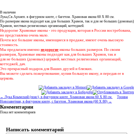
В наличии
Лука,Св.Архиеп. в фигурном киоте, с багетом. Храмовая икона 60 Х 80 см.
По размерам икона подходит как для больших Храмов, так и для не больших (домовых)
Храмов, местных религиозных организаций, коттеджей.
Недорогие Храмовые иконы - это продукция, которая в России востребована,
но представлена очень мало.
Почти все большие иконы, имеющиеся в продаже, имеют очень высокую
стоимость.
Мы предлагаем именно
недорогие
иконы больших размеров. По своим
размерам, Храмовые иконы подходят как для больших Храмов, так и
для не больших (домовых) церквей, местных религиозных организаций,
коттеджей, дач.
Это прекрасный подарок для Ваших друзей и близких.
Вы можете сделать пожертвование, купив большую икону, и передав ее в
церковь.
← Лука Крымский (пояс), в фигурном киоте. Храмовая икона 60 Х 80 см.
Троица
Новозаветная, в фигурном киоте, с багетом. Храмовая икона (60 Х 80) →
Комментарии
Пока нет комментариев
Написать комментарий