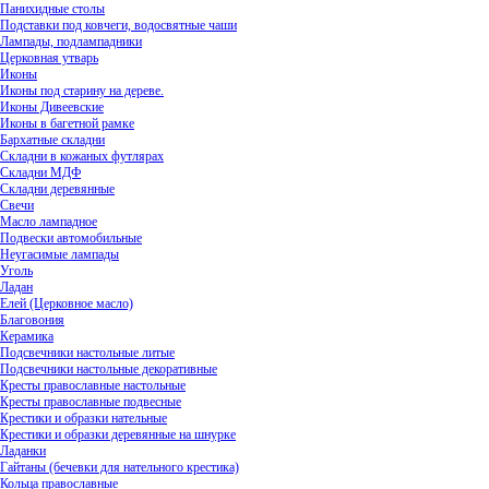
Панихидные столы
Подставки под ковчеги, водосвятные чаши
Лампады, подлампадники
Церковная утварь
Иконы
Иконы под старину на дереве.
Иконы Дивеевские
Иконы в багетной рамке
Бархатные складни
Складни в кожаных футлярах
Складни МДФ
Складни деревянные
Свечи
Масло лампадное
Подвески автомобильные
Неугасимые лампады
Уголь
Ладан
Елей (Церковное масло)
Благовония
Керамика
Подсвечники настольные литые
Подсвечники настольные декоративные
Кресты православные настольные
Кресты православные подвесные
Крестики и образки нательные
Крестики и образки деревянные на шнурке
Ладанки
Гайтаны (бечевки для нательного крестика)
Кольца православные