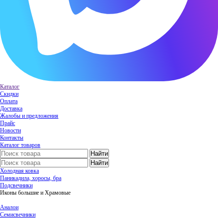
Каталог
Скидки
Оплата
Доставка
Жалобы и предложения
Прайс
Новости
Контакты
Каталог товаров
Холодная ковка
Паникадила, хоросы, бра
Подсвечники
Иконы большие и Храмовые
Аналои
Семисвечники