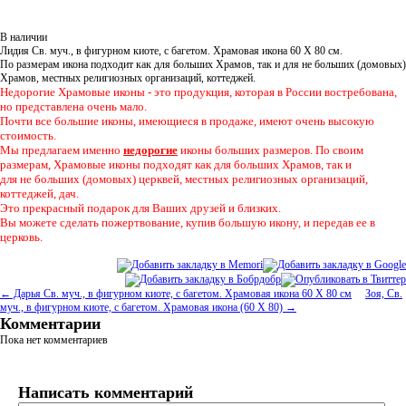
В наличии
Лидия Св. муч., в фигурном киоте, с багетом. Храмовая икона 60 Х 80 см.
По размерам икона подходит как для больших Храмов, так и для не больших (домовых)
Храмов, местных религиозных организаций, коттеджей.
Недорогие Храмовые иконы - это продукция, которая в России востребована,
но представлена очень мало.
Почти все большие иконы, имеющиеся в продаже, имеют очень высокую
стоимость.
Мы предлагаем именно
недорогие
иконы больших размеров. По своим
размерам, Храмовые иконы подходят как для больших Храмов, так и
для не больших (домовых) церквей, местных религиозных организаций,
коттеджей, дач.
Это прекрасный подарок для Ваших друзей и близких.
Вы можете сделать пожертвование, купив большую икону, и передав ее в
церковь.
← Дарья Св. муч., в фигурном киоте, с багетом. Храмовая икона 60 Х 80 см
Зоя, Св.
муч., в фигурном киоте, с багетом. Храмовая икона (60 Х 80) →
Комментарии
Пока нет комментариев
Написать комментарий