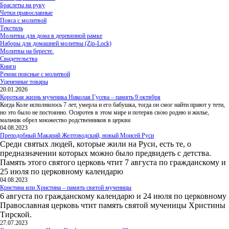
Браслеты на руку
Четки православные
Пояса с молитвой
Текстиль
Молитвы для дома в деревянной рамке
Наборы для домашней молитвы (Zip-Lock)
Молитвы на бересте.
Свидетельства
Книги
Ремни поясные с молитвой
Уцененные товары
20.01.2026
Короткая жизнь мученика Николая Гусева – память 9 октября
Когда Коле исполнилось 7 лет, умерла и его бабушка, тогда он смог найти приют у тети,
но это было не постоянно. Осиротев в этом мире и потеряв свою родню и жилье,
мальчик обрел множество родственников в церкви
04.08.2023
Преподобный Макарий Желтоводский, новый Моисей Руси
Среди святых людей, которые жили на Руси, есть те, о
предназначении которых можно было предвидеть с детства.
Память этого святого церковь чтит 7 августа по гражданскому и
25 июля по церковному календарю
04.08.2023
Кристина или Христина – память святой мученицы
6 августа по гражданскому календарю и 24 июля по церковному
Православная церковь чтит память святой мученицы Христины
Тирской.
27.07.2023