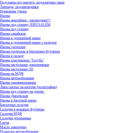
Подставки под ковчеги, водосвятные чаши
Лампады, подлампадники
Церковная утварь
Иконы
Иконы аналойные - распродажа!!!
Иконы под старину JERUSALEM
Иконы под старину
Иконы синайские
Иконы в деревянной рамке
Иконы в деревянной рамке с окладом
Иконы греческие
Иконы греческие в бархатных футлярах
Иконы в окладе
Иконы пластиковые "Голубь"
Иконы настольные декоративные
Иконы настольные 3D
Иконы на МДФ
Иконы автомобильные
Иконы ламинированные
Лики святых на картоне (полиграфия)
Иконы под старину на дереве.
Иконы Дивеевские
Иконы в багетной рамке
Бархатные складни
Складни в кожаных футлярах
Складни МДФ
Складни деревянные
Свечи
Масло лампадное
Подвески автомобильные