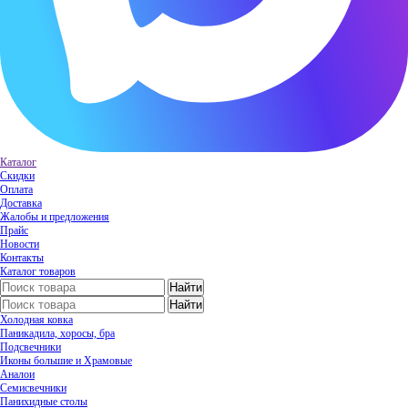
Каталог
Скидки
Оплата
Доставка
Жалобы и предложения
Прайс
Новости
Контакты
Каталог товаров
Холодная ковка
Паникадила, хоросы, бра
Подсвечники
Иконы большие и Храмовые
Аналои
Семисвечники
Панихидные столы