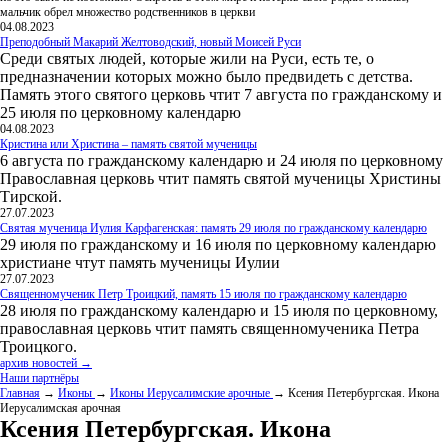
мальчик обрел множество родственников в церкви
04.08.2023
Преподобный Макарий Желтоводский, новый Моисей Руси
Среди святых людей, которые жили на Руси, есть те, о
предназначении которых можно было предвидеть с детства.
Память этого святого церковь чтит 7 августа по гражданскому и
25 июля по церковному календарю
04.08.2023
Кристина или Христина – память святой мученицы
6 августа по гражданскому календарю и 24 июля по церковному
Православная церковь чтит память святой мученицы Христины
Тирской.
27.07.2023
Святая мученица Иулия Карфагенская: память 29 июля по гражданскому календарю
29 июля по гражданскому и 16 июля по церковному календарю
христиане чтут память мученицы Иулии
27.07.2023
Священномученик Петр Троицкий, память 15 июля по гражданскому календарю
28 июля по гражданскому календарю и 15 июля по церковному,
православная церковь чтит память священномученика Петра
Троицкого.
архив новостей →
Наши партнёры
Главная
→
Иконы
→
Иконы Иерусалимские арочные
→ Ксения Петербургская. Икона
Иерусалимская арочная
Ксения Петербургская. Икона