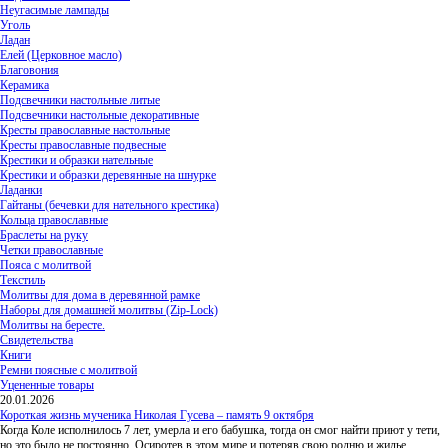
Неугасимые лампады
Уголь
Ладан
Елей (Церковное масло)
Благовония
Керамика
Подсвечники настольные литые
Подсвечники настольные декоративные
Кресты православные настольные
Кресты православные подвесные
Крестики и образки нательные
Крестики и образки деревянные на шнурке
Ладанки
Гайтаны (бечевки для нательного крестика)
Кольца православные
Браслеты на руку
Четки православные
Пояса с молитвой
Текстиль
Молитвы для дома в деревянной рамке
Наборы для домашней молитвы (Zip-Lock)
Молитвы на бересте.
Свидетельства
Книги
Ремни поясные с молитвой
Уцененные товары
20.01.2026
Короткая жизнь мученика Николая Гусева – память 9 октября
Когда Коле исполнилось 7 лет, умерла и его бабушка, тогда он смог найти приют у тети,
но это было не постоянно. Осиротев в этом мире и потеряв свою родню и жилье,