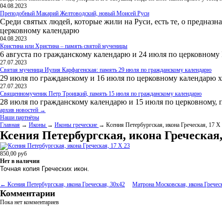
04.08.2023
Преподобный Макарий Желтоводский, новый Моисей Руси
Среди святых людей, которые жили на Руси, есть те, о предназн
церковному календарю
04.08.2023
Кристина или Христина – память святой мученицы
6 августа по гражданскому календарю и 24 июля по церковному
27.07.2023
Святая мученица Иулия Карфагенская: память 29 июля по гражданскому календарю
29 июля по гражданскому и 16 июля по церковному календарю 
27.07.2023
Священномученик Петр Троицкий, память 15 июля по гражданскому календарю
28 июля по гражданскому календарю и 15 июля по церковному, 
архив новостей →
Наши партнёры
Главная
→
Иконы
→
Иконы греческие
→ Ксения Петербургская, икона Греческая, 17 Х
Ксения Петербургская, икона Греческая,
850,00
руб
Нет в наличии
Точная копия Греческих икон.
← Ксения Петербургская, икона Греческая, 30x42
Матрона Московская, икона Гречес
Комментарии
Пока нет комментариев