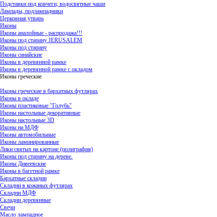
Подставки под ковчеги, водосвятные чаши
Лампады, подлампадники
Церковная утварь
Иконы
Иконы аналойные - распродажа!!!
Иконы под старину JERUSALEM
Иконы под старину
Иконы синайские
Иконы в деревянной рамке
Иконы в деревянной рамке с окладом
Иконы греческие
Иконы греческие в бархатных футлярах
Иконы в окладе
Иконы пластиковые "Голубь"
Иконы настольные декоративные
Иконы настольные 3D
Иконы на МДФ
Иконы автомобильные
Иконы ламинированные
Лики святых на картоне (полиграфия)
Иконы под старину на дереве.
Иконы Дивеевские
Иконы в багетной рамке
Бархатные складни
Складни в кожаных футлярах
Складни МДФ
Складни деревянные
Свечи
Масло лампадное