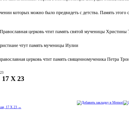
ачении которых можно было предвидеть с детства. Память этого с
 Православная церковь чтит память святой мученицы Христины 
христиане чтут память мученицы Иулии
православная церковь чтит память священномученика Петра Тро
 23
 17 Х 23
кая, 17 Х 23 →