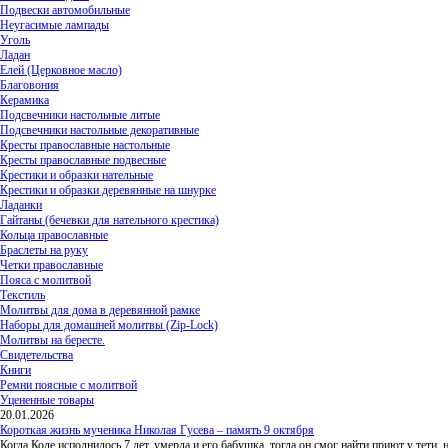
Подвески автомобильные
Неугасимые лампады
Уголь
Ладан
Елей (Церковное масло)
Благовония
Керамика
Подсвечники настольные литые
Подсвечники настольные декоративные
Кресты православные настольные
Кресты православные подвесные
Крестики и образки нательные
Крестики и образки деревянные на шнурке
Ладанки
Гайтаны (бечевки для нательного крестика)
Кольца православные
Браслеты на руку
Четки православные
Пояса с молитвой
Текстиль
Молитвы для дома в деревянной рамке
Наборы для домашней молитвы (Zip-Lock)
Молитвы на бересте.
Свидетельства
Книги
Ремни поясные с молитвой
Уцененные товары
20.01.2026
Короткая жизнь мученика Николая Гусева – память 9 октября
Когда Коле исполнилось 7 лет, умерла и его бабушка, тогда он смог найти приют у тети