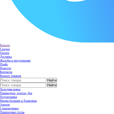
Каталог
Скидки
Оплата
Доставка
Жалобы и предложения
Прайс
Новости
Контакты
Каталог товаров
Холодная ковка
Паникадила, хоросы, бра
Подсвечники
Иконы большие и Храмовые
Аналои
Семисвечники
Панихидные столы