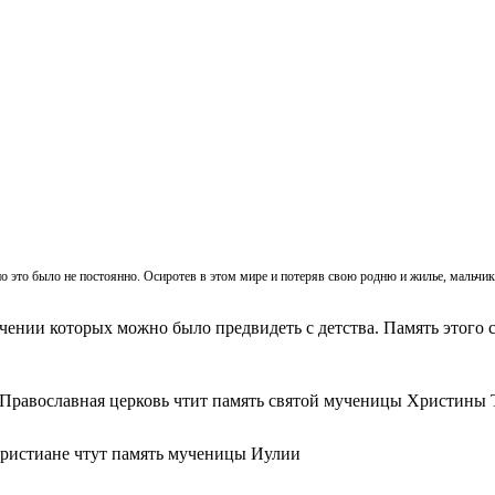
, но это было не постоянно. Осиротев в этом мире и потеряв свою родню и жилье, мальч
ачении которых можно было предвидеть с детства. Память этого с
 Православная церковь чтит память святой мученицы Христины 
христиане чтут память мученицы Иулии