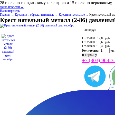
28 июля по гражданскому календарю и 15 июля по церковному, 
архив новостей →
Наши партнёры
Главная
→
Крестики и образки нательные
→
Крестики нательные
→ Крест нательный мет
Крест нательный металл (2-86) давленый
20,00
руб
От 25 000 : 19,80
руб
От 35 000 : 19,60
руб
От 50 000 : 19,40
руб
Количество:
уп.
+7 (903) 969-3