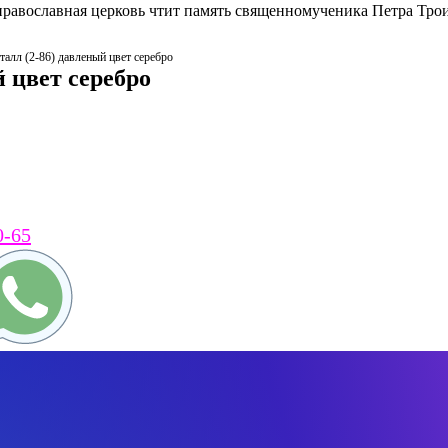
православная церковь чтит память священномученика Петра Тро
алл (2-86) давленый цвет серебро
 цвет серебро
0-65