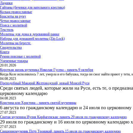
Ладанки
Гайтаны (бечевки для нательного крестика)
Кольца православные
Браслеты на руку
Четки православные
Пояса с молитвой
Текстиль
Молитвы для дома в деревянной рамке
Наборы для домашней молитвы (Zip-Lock)
Молитвы на бересте.
Свидетельства
Книги
Ремни поясные с молитвой
Уцененные товары
20.01.2026
Короткая жизнь мученика Николая Гусева – память 9 октября
Когда Коле исполнилось 7 лет, умерла и его бабушка, тогда он смог найти приют у тети
04.08.2023
Преподобный Макарий Желтоводский, новый Моисей Руси
Среди святых людей, которые жили на Руси, есть те, о предназн
церковному календарю
04.08.2023
Кристина или Христина – память святой мученицы
6 августа по гражданскому календарю и 24 июля по церковному
27.07.2023
Святая мученица Иулия Карфагенская: память 29 июля по гражданскому календарю
29 июля по гражданскому и 16 июля по церковному календарю 
27.07.2023
Священномученик Петр Троицкий, память 15 июля по гражданскому календарю