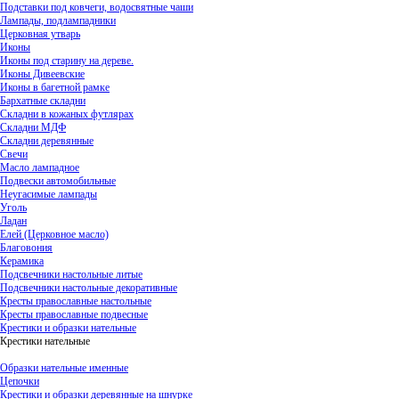
Подставки под ковчеги, водосвятные чаши
Лампады, подлампадники
Церковная утварь
Иконы
Иконы под старину на дереве.
Иконы Дивеевские
Иконы в багетной рамке
Бархатные складни
Складни в кожаных футлярах
Складни МДФ
Складни деревянные
Свечи
Масло лампадное
Подвески автомобильные
Неугасимые лампады
Уголь
Ладан
Елей (Церковное масло)
Благовония
Керамика
Подсвечники настольные литые
Подсвечники настольные декоративные
Кресты православные настольные
Кресты православные подвесные
Крестики и образки нательные
Крестики нательные
Образки нательные именные
Цепочки
Крестики и образки деревянные на шнурке