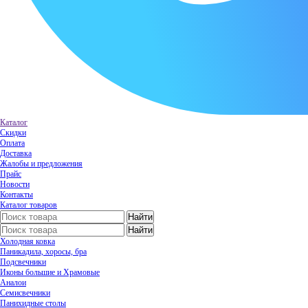
Каталог
Скидки
Оплата
Доставка
Жалобы и предложения
Прайс
Новости
Контакты
Каталог товаров
Холодная ковка
Паникадила, хоросы, бра
Подсвечники
Иконы большие и Храмовые
Аналои
Семисвечники
Панихидные столы