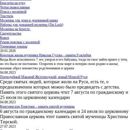
Браслеты на руку
Четки православные
Пояса с молитвой
Текстиль
Молитвы для дома в деревянной рамке
Наборы для домашней молитвы (Zip-Lock)
Молитвы на бересте.
Свидетельства
Книги
Ремни поясные с молитвой
Уцененные товары
20.01.2026
Короткая жизнь мученика Николая Гусева – память 9 октября
Когда Коле исполнилось 7 лет, умерла и его бабушка, тогда он смог найти приют у тети,
но это было не постоянно. Осиротев в этом мире и потеряв свою родню и жилье,
мальчик обрел множество родственников в церкви
04.08.2023
Преподобный Макарий Желтоводский, новый Моисей Руси
Среди святых людей, которые жили на Руси, есть те, о
предназначении которых можно было предвидеть с детства.
Память этого святого церковь чтит 7 августа по гражданскому и
25 июля по церковному календарю
04.08.2023
Кристина или Христина – память святой мученицы
6 августа по гражданскому календарю и 24 июля по церковному
Православная церковь чтит память святой мученицы Христины
Тирской.
27.07.2023