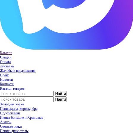
Каталог
Скидки
Оплата
Доставка
Жалобы и предложения
Прайс
Новости
Контакты
Каталог товаров
Холодная ковка
Паникадила, хоросы, бра
Подсвечники
Иконы большие и Храмовые
Аналои
Семисвечники
Панихидные столы