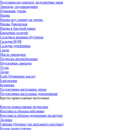
Подставки под ковчеги, водосвятные чаши
Лампады, подлампадники
Церковная утварь
Иконы
Иконы под старину на дереве.
Иконы Дивеевские
Иконы в багетной рамке
Бархатные складни
Складни в кожаных футлярах
Складни МДФ
Складни деревянные
Свечи
Масло лампадное
Подвески автомобильные
Неугасимые лампады
Уголь
Ладан
Елей (Церковное масло)
Благовония
Керамика
Подсвечники настольные литые
Подсвечники настольные декоративные
Кресты православные настольные
Кресты православные подвесные
Крестики и образки нательные
Крестики и образки деревянные на шнурке
Ладанки
Гайтаны (бечевки для нательного крестика)
Кольца православные