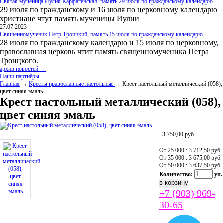
Святая мученица Иулия Карфагенская: память 29 июля по гражданскому календарю
29 июля по гражданскому и 16 июля по церковному календарю
христиане чтут память мученицы Иулии
27.07.2023
Священномученик Петр Троицкий, память 15 июля по гражданскому календарю
28 июля по гражданскому календарю и 15 июля по церковному,
православная церковь чтит память священномученика Петра
Троицкого.
архив новостей →
Наши партнёры
Главная
→
Кресты православные настольные
→ Крест настольный металлический (058),
цвет синяя эмаль
Крест настольный металлический (058),
цвет синяя эмаль
3 750,00
руб
От 25 000 : 3 712,50
руб
От 35 000 : 3 675,00
руб
От 50 000 : 3 637,50
руб
Количество:
уп.
+7 (903) 969-
30-65