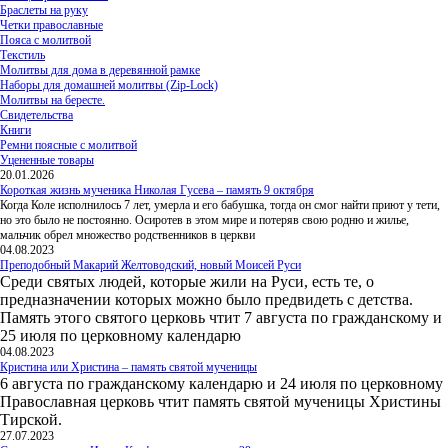
Браслеты на руку
Четки православные
Пояса с молитвой
Текстиль
Молитвы для дома в деревянной рамке
Наборы для домашней молитвы (Zip-Lock)
Молитвы на бересте.
Свидетельства
Книги
Ремни поясные с молитвой
Уцененные товары
20.01.2026
Короткая жизнь мученика Николая Гусева – память 9 октября
Когда Коле исполнилось 7 лет, умерла и его бабушка, тогда он смог найти приют у тети,
но это было не постоянно. Осиротев в этом мире и потеряв свою родню и жилье,
мальчик обрел множество родственников в церкви
04.08.2023
Преподобный Макарий Желтоводский, новый Моисей Руси
Среди святых людей, которые жили на Руси, есть те, о
предназначении которых можно было предвидеть с детства.
Память этого святого церковь чтит 7 августа по гражданскому и
25 июля по церковному календарю
04.08.2023
Кристина или Христина – память святой мученицы
6 августа по гражданскому календарю и 24 июля по церковному
Православная церковь чтит память святой мученицы Христины
Тирской.
27.07.2023