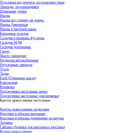
Подставки под ковчеги, водосвятные чаши
Лампады, подлампадники
Церковная утварь
Иконы
Иконы под старину на дереве.
Иконы Дивеевские
Иконы в багетной рамке
Бархатные складни
Складни в кожаных футлярах
Складни МДФ
Складни деревянные
Свечи
Масло лампадное
Подвески автомобильные
Неугасимые лампады
Уголь
Ладан
Елей (Церковное масло)
Благовония
Керамика
Подсвечники настольные литые
Подсвечники настольные декоративные
Кресты православные настольные
Кресты православные подвесные
Крестики и образки нательные
Крестики и образки деревянные на шнурке
Ладанки
Гайтаны (бечевки для нательного крестика)
Кольца православные