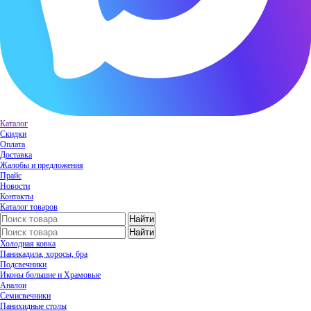
Каталог
Скидки
Оплата
Доставка
Жалобы и предложения
Прайс
Новости
Контакты
Каталог товаров
Холодная ковка
Паникадила, хоросы, бра
Подсвечники
Иконы большие и Храмовые
Аналои
Семисвечники
Панихидные столы