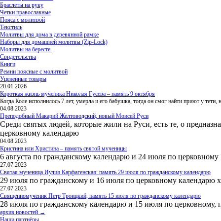
Браслеты на руку
Четки православные
Пояса с молитвой
Текстиль
Молитвы для дома в деревянной рамке
Наборы для домашней молитвы (Zip-Lock)
Молитвы на бересте.
Свидетельства
Книги
Ремни поясные с молитвой
Уцененные товары
20.01.2026
Короткая жизнь мученика Николая Гусева – память 9 октября
Когда Коле исполнилось 7 лет, умерла и его бабушка, тогда он смог найти приют у тети
04.08.2023
Преподобный Макарий Желтоводский, новый Моисей Руси
Среди святых людей, которые жили на Руси, есть те, о предназн
церковному календарю
04.08.2023
Кристина или Христина – память святой мученицы
6 августа по гражданскому календарю и 24 июля по церковному
27.07.2023
Святая мученица Иулия Карфагенская: память 29 июля по гражданскому календарю
29 июля по гражданскому и 16 июля по церковному календарю 
27.07.2023
Священномученик Петр Троицкий, память 15 июля по гражданскому календарю
28 июля по гражданскому календарю и 15 июля по церковному, 
архив новостей →
Наши партнёры