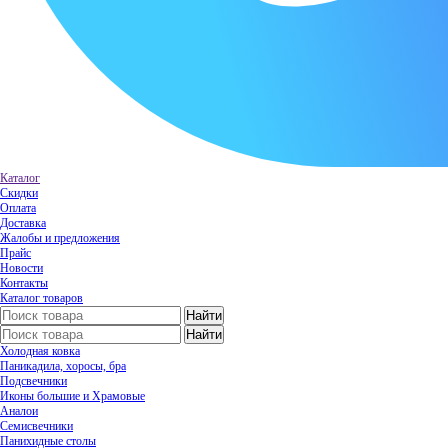
Каталог
Скидки
Оплата
Доставка
Жалобы и предложения
Прайс
Новости
Контакты
Каталог товаров
Холодная ковка
Паникадила, хоросы, бра
Подсвечники
Иконы большие и Храмовые
Аналои
Семисвечники
Панихидные столы