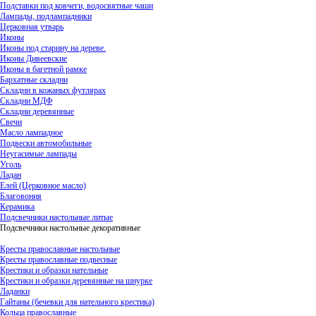
Подставки под ковчеги, водосвятные чаши
Лампады, подлампадники
Церковная утварь
Иконы
Иконы под старину на дереве.
Иконы Дивеевские
Иконы в багетной рамке
Бархатные складни
Складни в кожаных футлярах
Складни МДФ
Складни деревянные
Свечи
Масло лампадное
Подвески автомобильные
Неугасимые лампады
Уголь
Ладан
Елей (Церковное масло)
Благовония
Керамика
Подсвечники настольные литые
Подсвечники настольные декоративные
Кресты православные настольные
Кресты православные подвесные
Крестики и образки нательные
Крестики и образки деревянные на шнурке
Ладанки
Гайтаны (бечевки для нательного крестика)
Кольца православные