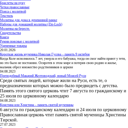
Браслеты на руку
Четки православные
Пояса с молитвой
Текстиль
Молитвы для дома в деревянной рамке
Наборы для домашней молитвы (Zip-Lock)
Молитвы на бересте.
Свидетельства
Книги
Ремни поясные с молитвой
Уцененные товары
20.01.2026
Короткая жизнь мученика Николая Гусева – память 9 октября
Когда Коле исполнилось 7 лет, умерла и его бабушка, тогда он смог найти приют у тети,
но это было не постоянно. Осиротев в этом мире и потеряв свою родню и жилье,
мальчик обрел множество родственников в церкви
04.08.2023
Преподобный Макарий Желтоводский, новый Моисей Руси
Среди святых людей, которые жили на Руси, есть те, о
предназначении которых можно было предвидеть с детства.
Память этого святого церковь чтит 7 августа по гражданскому и
25 июля по церковному календарю
04.08.2023
Кристина или Христина – память святой мученицы
6 августа по гражданскому календарю и 24 июля по церковному
Православная церковь чтит память святой мученицы Христины
Тирской.
27.07.2023