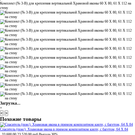
Комплект (№ 3-В) для крепления вертикальной Храмовой иконы 60 Х 80, 61 Х 112 на
стену
Загрузка...
×
<
>
Похожие товары
Спаситель (пояс). Храмовая икона в прямом композитном киоте, с багетом, 64 Х 84
33 600,00
23 520,00
руб
Выгода 30%