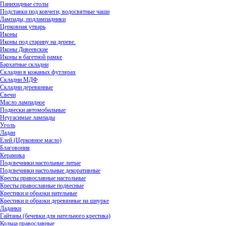
Панихидные столы
Подставки под ковчеги, водосвятные чаши
Лампады, подлампадники
Церковная утварь
Иконы
Иконы под старину на дереве.
Иконы Дивеевские
Иконы в багетной рамке
Бархатные складни
Складни в кожаных футлярах
Складни МДФ
Складни деревянные
Свечи
Масло лампадное
Подвески автомобильные
Неугасимые лампады
Уголь
Ладан
Елей (Церковное масло)
Благовония
Керамика
Подсвечники настольные литые
Подсвечники настольные декоративные
Кресты православные настольные
Кресты православные подвесные
Крестики и образки нательные
Крестики и образки деревянные на шнурке
Ладанки
Гайтаны (бечевки для нательного крестика)
Кольца православные