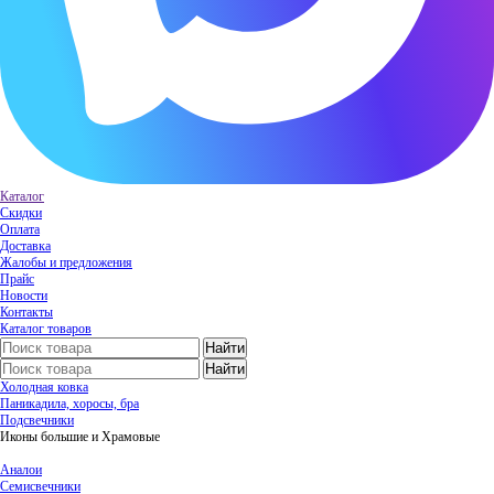
Каталог
Скидки
Оплата
Доставка
Жалобы и предложения
Прайс
Новости
Контакты
Каталог товаров
Холодная ковка
Паникадила, хоросы, бра
Подсвечники
Иконы большие и Храмовые
Аналои
Семисвечники