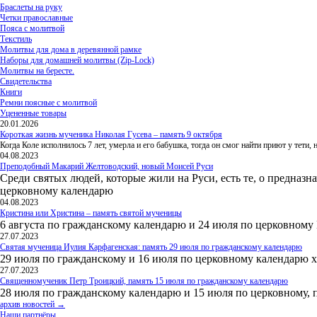
Браслеты на руку
Четки православные
Пояса с молитвой
Текстиль
Молитвы для дома в деревянной рамке
Наборы для домашней молитвы (Zip-Lock)
Молитвы на бересте.
Свидетельства
Книги
Ремни поясные с молитвой
Уцененные товары
20.01.2026
Короткая жизнь мученика Николая Гусева – память 9 октября
Когда Коле исполнилось 7 лет, умерла и его бабушка, тогда он смог найти приют у тети
04.08.2023
Преподобный Макарий Желтоводский, новый Моисей Руси
Среди святых людей, которые жили на Руси, есть те, о предназн
церковному календарю
04.08.2023
Кристина или Христина – память святой мученицы
6 августа по гражданскому календарю и 24 июля по церковному
27.07.2023
Святая мученица Иулия Карфагенская: память 29 июля по гражданскому календарю
29 июля по гражданскому и 16 июля по церковному календарю 
27.07.2023
Священномученик Петр Троицкий, память 15 июля по гражданскому календарю
28 июля по гражданскому календарю и 15 июля по церковному, 
архив новостей →
Наши партнёры