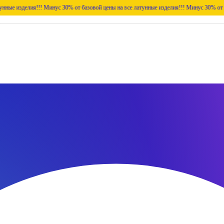
елия!!!
Минус 30% от базовой цены на все латунные изделия!!!
Минус 30% от базовой ц