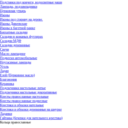
Подставки под ковчеги, водосвятные чаши
Лампады, подлампадники
Церковная утварь
Иконы
Иконы под старину на дереве.
Иконы Дивеевские
Иконы в багетной рамке
Бархатные складни
Складни в кожаных футлярах
Складни МДФ
Складни деревянные
Свечи
Масло лампадное
Подвески автомобильные
Неугасимые лампады
Уголь
Ладан
Елей (Церковное масло)
Благовония
Керамика
Подсвечники настольные литые
Подсвечники настольные декоративные
Кресты православные настольные
Кресты православные подвесные
Крестики и образки нательные
Крестики и образки деревянные на шнурке
Ладанки
Гайтаны (бечевки для нательного крестика)
Кольца православные