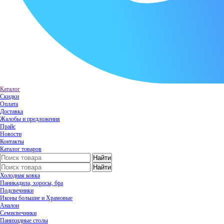
Каталог
Скидки
Оплата
Доставка
Жалобы и предложения
Прайс
Новости
Контакты
Каталог товаров
Холодная ковка
Паникадила, хоросы, бра
Подсвечники
Иконы большие и Храмовые
Аналои
Семисвечники
Панихидные столы