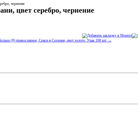
ребро, чернение
ани, цвет серебро, чернение
Кольцо (9) православное, Спаси и Сохрани, цвет золото. Упак 100 шт. →