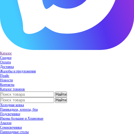
Каталог
Скидки
Оплата
Доставка
Жалобы и предложения
Прайс
Новости
Контакты
Каталог товаров
Холодная ковка
Паникадила, хоросы, бра
Подсвечники
Иконы большие и Храмовые
Аналои
Семисвечники
Панихидные столы