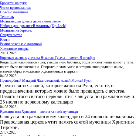
Браслеты на руку
Четки православные
Пояса с молитвой
Текстиль
Молитвы для дома в деревянной рамке
Наборы для домашней молитвы (Zip-Lock)
Молитвы на бересте.
Свидетельства
Книги
Ремни поясные с молитвой
Уцененные товары
20.01.2026
Короткая жизнь мученика Николая Гусева – память 9 октября
Когда Коле исполнилось 7 лет, умерла и его бабушка, тогда он смог найти приют у тети,
но это было не постоянно. Осиротев в этом мире и потеряв свою родню и жилье,
мальчик обрел множество родственников в церкви
04.08.2023
Преподобный Макарий Желтоводский, новый Моисей Руси
Среди святых людей, которые жили на Руси, есть те, о
предназначении которых можно было предвидеть с детства.
Память этого святого церковь чтит 7 августа по гражданскому и
25 июля по церковному календарю
04.08.2023
Кристина или Христина – память святой мученицы
6 августа по гражданскому календарю и 24 июля по церковному
Православная церковь чтит память святой мученицы Христины
Тирской.
27.07.2023