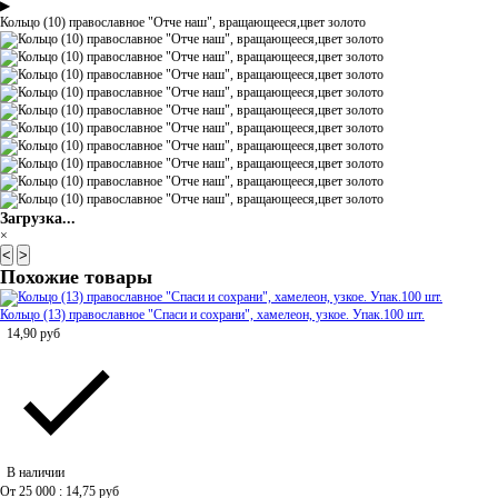
▶
Кольцо (10) православное "Отче наш", вращающееся,цвет золото
Загрузка...
×
<
>
Похожие товары
Кольцо (13) православное "Спаси и сохрани", хамелеон, узкое. Упак.100 шт.
14,90
руб
В наличии
От 25 000 : 14,75
руб