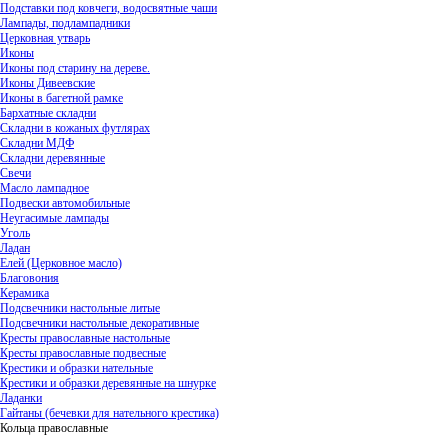
Подставки под ковчеги, водосвятные чаши
Лампады, подлампадники
Церковная утварь
Иконы
Иконы под старину на дереве.
Иконы Дивеевские
Иконы в багетной рамке
Бархатные складни
Складни в кожаных футлярах
Складни МДФ
Складни деревянные
Свечи
Масло лампадное
Подвески автомобильные
Неугасимые лампады
Уголь
Ладан
Елей (Церковное масло)
Благовония
Керамика
Подсвечники настольные литые
Подсвечники настольные декоративные
Кресты православные настольные
Кресты православные подвесные
Крестики и образки нательные
Крестики и образки деревянные на шнурке
Ладанки
Гайтаны (бечевки для нательного крестика)
Кольца православные