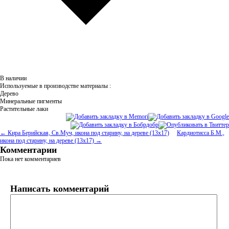
В наличии
Используемые в производстве материалы :
Дерево
Минеральные пигменты
Растительные лаки
← Кира Берийская, Св.Муч, икона под старину, на дереве (13х17)
Кардиотисса Б.М.,
икона под старину, на дереве (13х17) →
Комментарии
Пока нет комментариев
Написать комментарий