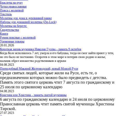
Браслеты на руку
Четки православные
Пояса с молитвой
Текстиль
Молитвы для дома в деревянной рамке
Наборы для домашней молитвы (Zip-Lock)
Молитвы на бересте.
Свидетельства
Книги
Ремни поясные с молитвой
Уцененные товары
20.01.2026
Короткая жизнь мученика Николая Гусева – память 9 октября
Когда Коле исполнилось 7 лет, умерла и его бабушка, тогда он смог найти приют у тети,
но это было не постоянно. Осиротев в этом мире и потеряв свою родню и жилье,
мальчик обрел множество родственников в церкви
04.08.2023
Преподобный Макарий Желтоводский, новый Моисей Руси
Среди святых людей, которые жили на Руси, есть те, о
предназначении которых можно было предвидеть с детства.
Память этого святого церковь чтит 7 августа по гражданскому и
25 июля по церковному календарю
04.08.2023
Кристина или Христина – память святой мученицы
6 августа по гражданскому календарю и 24 июля по церковному
Православная церковь чтит память святой мученицы Христины
Тирской.
27.07.2023