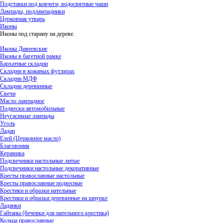
Подставки под ковчеги, водосвятные чаши
Лампады, подлампадники
Церковная утварь
Иконы
Иконы под старину на дереве.
Иконы Дивеевские
Иконы в багетной рамке
Бархатные складни
Складни в кожаных футлярах
Складни МДФ
Складни деревянные
Свечи
Масло лампадное
Подвески автомобильные
Неугасимые лампады
Уголь
Ладан
Елей (Церковное масло)
Благовония
Керамика
Подсвечники настольные литые
Подсвечники настольные декоративные
Кресты православные настольные
Кресты православные подвесные
Крестики и образки нательные
Крестики и образки деревянные на шнурке
Ладанки
Гайтаны (бечевки для нательного крестика)
Кольца православные