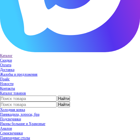
Каталог
Скидки
Оплата
Доставка
Жалобы и предложения
Прайс
Новости
Контакты
Каталог товаров
Холодная ковка
Паникадила, хоросы, бра
Подсвечники
Иконы большие и Храмовые
Аналои
Семисвечники
Панихидные столы