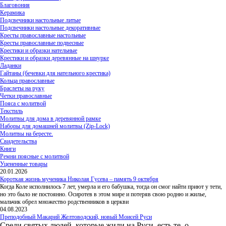
Благовония
Керамика
Подсвечники настольные литые
Подсвечники настольные декоративные
Кресты православные настольные
Кресты православные подвесные
Крестики и образки нательные
Крестики и образки деревянные на шнурке
Ладанки
Гайтаны (бечевки для нательного крестика)
Кольца православные
Браслеты на руку
Четки православные
Пояса с молитвой
Текстиль
Молитвы для дома в деревянной рамке
Наборы для домашней молитвы (Zip-Lock)
Молитвы на бересте.
Свидетельства
Книги
Ремни поясные с молитвой
Уцененные товары
20.01.2026
Короткая жизнь мученика Николая Гусева – память 9 октября
Когда Коле исполнилось 7 лет, умерла и его бабушка, тогда он смог найти приют у тети,
но это было не постоянно. Осиротев в этом мире и потеряв свою родню и жилье,
мальчик обрел множество родственников в церкви
04.08.2023
Преподобный Макарий Желтоводский, новый Моисей Руси
Среди святых людей, которые жили на Руси, есть те, о