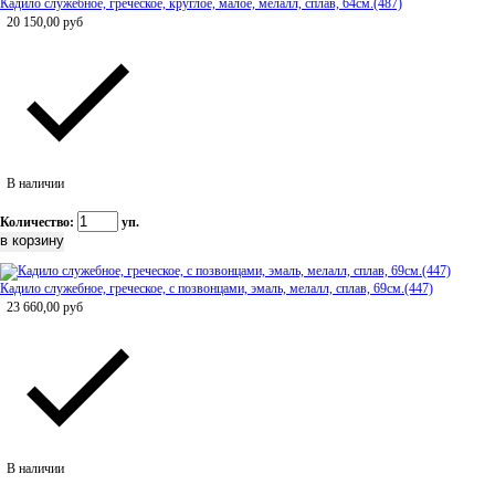
Кадило служебное, греческое, круглое, малое, мелалл, сплав, 64см.(487)
20 150,00
руб
В наличии
Количество:
уп.
Кадило служебное, греческое, с позвонцами, эмаль, мелалл, сплав, 69см.(447)
23 660,00
руб
В наличии