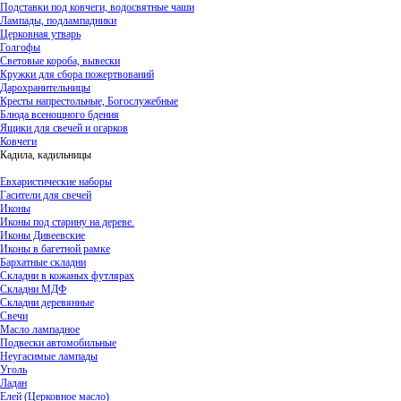
Подставки под ковчеги, водосвятные чаши
Лампады, подлампадники
Церковная утварь
Голгофы
Световые короба, вывески
Кружки для сбора пожертвований
Дарохранительницы
Кресты напрестольные, Богослужебные
Блюда всенощного бдения
Ящики для свечей и огарков
Ковчеги
Кадила, кадильницы
Евхаристические наборы
Гасители для свечей
Иконы
Иконы под старину на дереве.
Иконы Дивеевские
Иконы в багетной рамке
Бархатные складни
Складни в кожаных футлярах
Складни МДФ
Складни деревянные
Свечи
Масло лампадное
Подвески автомобильные
Неугасимые лампады
Уголь
Ладан
Елей (Церковное масло)