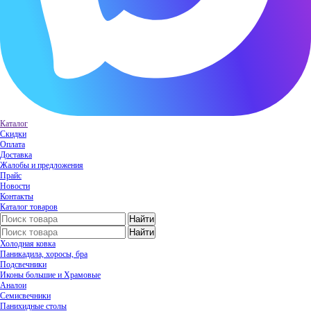
Каталог
Скидки
Оплата
Доставка
Жалобы и предложения
Прайс
Новости
Контакты
Каталог товаров
Холодная ковка
Паникадила, хоросы, бра
Подсвечники
Иконы большие и Храмовые
Аналои
Семисвечники
Панихидные столы