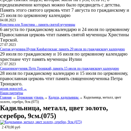
предназначении которых можно было предвидеть с детства.
Память этого святого церковь чтит 7 августа по гражданскому и
25 июля по церковному календарю
04.08.2023
Кристина или Христина – память святой мученицы
6 августа по гражданскому календарю и 24 июля по церковному
Православная церковь чтит память святой мученицы Христины
Тирской.
27.07.2023
Святая мученица Иулия Карфагенская: память 29 июля по гражданскому календарю
29 июля по гражданскому и 16 июля по церковному календарю
христиане чтут память мученицы Иулии
27.07.2023
Священномученик Петр Троицкий, память 15 июля по гражданскому календарю
28 июля по гражданскому календарю и 15 июля по церковному,
православная церковь чтит память священномученика Петра
Троицкого.
архив новостей →
Наши партнёры
Главная
→
Церковная утварь
→
Кадила, кадильницы
→ Кадильница, металл, цвет
золото, серебро, 9см.(075)
Кадильница, металл, цвет золото,
серебро, 9см.(075)
2 470,00
руб