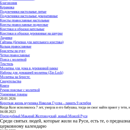
Благовония
Керамика
Подсвечники настольные литые
Подсвечники настольные декоративные
Кресты православные настольные
Кресты православные подвесные
Крестики и образки нательные
Крестики и образки деревянные на шнурке
Ладанки
Гайтаны (бечевки для нательного крестика)
Кольца православные
Браслеты на руку
Четки православные
Пояса с молитвой
Текстиль
Молитвы для дома в деревянной рамке
Наборы для домашней молитвы (Zip-Lock)
Молитвы на бересте.
Свидетельства
Книги
Ремни поясные с молитвой
Уцененные товары
20.01.2026
Короткая жизнь мученика Николая Гусева – память 9 октября
Когда Коле исполнилось 7 лет, умерла и его бабушка, тогда он смог найти приют у тети
04.08.2023
Преподобный Макарий Желтоводский, новый Моисей Руси
Среди святых людей, которые жили на Руси, есть те, о предназн
церковному календарю