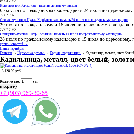
04.08.2023
Кристина или Христина – память святой мученицы
6 августа по гражданскому календарю и 24 июля по церковному
27.07.2023
Святая мученица Иулия Карфагенская: память 29 июля по гражданскому календарю
29 июля по гражданскому и 16 июля по церковному календарю 
27.07.2023
Священномученик Петр Троицкий, память 15 июля по гражданскому календарю
28 июля по гражданскому календарю и 15 июля по церковному, 
архив новостей →
Наши партнёры
Главная
→
Церковная утварь
→
Кадила, кадильницы
→ Кадильница, металл, цвет белый
Кадильница, металл, цвет белый, золотой
3 120,00
руб
Количество:
уп.
+7 (903) 969-30-65