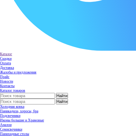
Каталог
Скидки
Оплата
Доставка
Жалобы и предложения
Прайс
Новости
Контакты
Каталог товаров
Холодная ковка
Паникадила, хоросы, бра
Подсвечники
Иконы большие и Храмовые
Аналои
Семисвечники
Панихидные столы