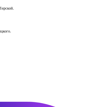
Тирской.
ицкого.