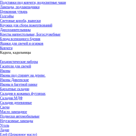
Подставки под ковчеги, водосвятные чаши
Лампады, подлампадники
Церковная утварь
Голгофы
Световые короба, вывески
Кружки для сбора пожертвований
Дарохранительницы
Кресты напрестольные, Богослужебные
Блюда всенощного бдения
Ящики для свечей и огарков
Ковчеги
Кадила, кадильницы
Евхаристические наборы
Гасители для свечей
Иконы
Иконы под старину на дереве.
Иконы Дивеевские
Иконы в багетной рамке
Бархатные складни
Складни в кожаных футлярах
Складни МДФ
Складни деревянные
Свечи
Масло лампадное
Подвески автомобильные
Неугасимые лампады
Уголь
Ладан
Елей (Церковное масло)