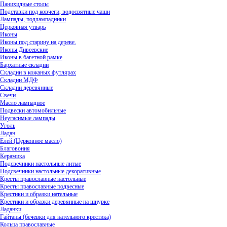
Панихидные столы
Подставки под ковчеги, водосвятные чаши
Лампады, подлампадники
Церковная утварь
Иконы
Иконы под старину на дереве.
Иконы Дивеевские
Иконы в багетной рамке
Бархатные складни
Складни в кожаных футлярах
Складни МДФ
Складни деревянные
Свечи
Масло лампадное
Подвески автомобильные
Неугасимые лампады
Уголь
Ладан
Елей (Церковное масло)
Благовония
Керамика
Подсвечники настольные литые
Подсвечники настольные декоративные
Кресты православные настольные
Кресты православные подвесные
Крестики и образки нательные
Крестики и образки деревянные на шнурке
Ладанки
Гайтаны (бечевки для нательного крестика)
Кольца православные