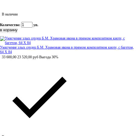
В наличии
Количество:
уп.
Умягчение злых сердец Б.М. Храмовая икона в прямом композитном киоте, с багетом,
64 Х 84
33 600,00
23 520,00
руб
Выгода 30%