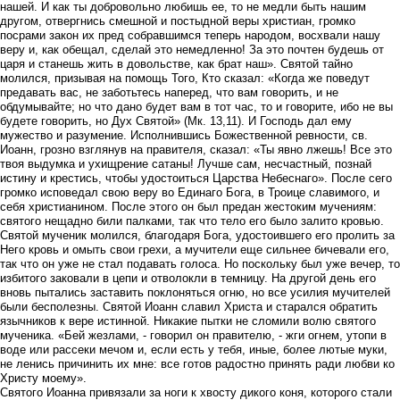
нашей. И как ты добровольно любишь ее, то не медли быть нашим
другом, отвергнись смешной и постыдной веры христиан, громко
посрами закон их пред собравшимся теперь народом, восхвали нашу
веру и, как обещал, сделай это немедленно! За это почтен будешь от
царя и станешь жить в довольстве, как брат наш». Святой тайно
молился, призывая на помощь Того, Кто сказал: «Когда же поведут
предавать вас, не заботьтесь наперед, что вам говорить, и не
обдумывайте; но что дано будет вам в тот час, то и говорите, ибо не вы
будете говорить, но Дух Святой» (Мк. 13,11). И Господь дал ему
мужество и разумение. Исполнившись Божественной ревности, св.
Иоанн, грозно взглянув на правителя, сказал: «Ты явно лжешь! Все это
твоя выдумка и ухищрение сатаны! Лучше сам, несчастный, познай
истину и крестись, чтобы удостоиться Царства Небеснаго». После сего
громко исповедал свою веру во Единаго Бога, в Троице славимого, и
себя христианином. После этого он был предан жестоким мучениям:
святого нещадно били палками, так что тело его было залито кровью.
Святой мученик молился, благодаря Бога, удостоившего его пролить за
Него кровь и омыть свои грехи, а мучители еще сильнее бичевали его,
так что он уже не стал подавать голоса. Но поскольку был уже вечер, то
избитого заковали в цепи и отволокли в темницу. На другой день его
вновь пытались заставить поклоняться огню, но все усилия мучителей
были бесполезны. Святой Иоанн славил Христа и старался обратить
язычников к вере истинной. Никакие пытки не сломили волю святого
мученика. «Бей жезлами, - говорил он правителю, - жги огнем, утопи в
воде или рассеки мечом и, если есть у тебя, иные, более лютые муки,
не ленись причинить их мне: все готов радостно принять ради любви ко
Христу моему».
Святого Иоанна привязали за ноги к хвосту дикого коня, которого стали