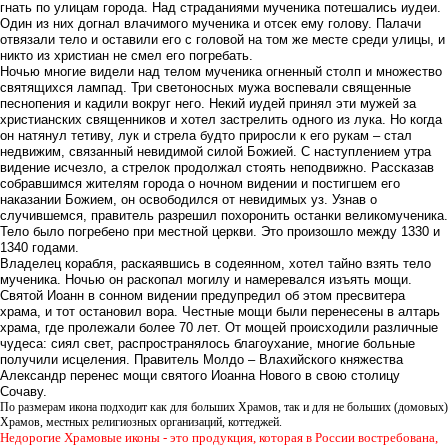
гнать по улицам города. Над страданиями мученика потешались иудеи.
Один из них догнал влачимого мученика и отсек ему голову. Палачи
отвязали тело и оставили его с головой на том же месте среди улицы, и
никто из христиан не смел его погребать.
Ночью многие видели над телом мученика огненный столп и множество
святящихся лампад. Три светоносных мужа воспевали священные
песнопения и кадили вокруг него. Некий иудей принял эти мужей за
христианских священников и хотел застрелить одного из лука. Но когда
он натянул тетиву, лук и стрела будто приросли к его рукам – стал
недвижим, связанный невидимой силой Божией. С наступлением утра
видение исчезло, а стрелок продолжал стоять неподвижно. Рассказав
собравшимся жителям города о ночном видении и постигшем его
наказании Божием, он освободился от невидимых уз. Узнав о
случившемся, правитель разрешил похоронить останки великомученика.
Тело было погребено при местной церкви. Это произошло между 1330 и
1340 годами.
Владелец корабля, раскаявшись в содеянном, хотел тайно взять тело
мученика. Ночью он раскопал могилу и намеревался изъять мощи.
Святой Иоанн в сонном видении предупредил об этом пресвитера
храма, и тот остановил вора. Честные мощи были перенесены в алтарь
храма, где пролежали более 70 лет. От мощей происходили различные
чудеса: сиял свет, распространялось благоухание, многие больные
получили исцеления. Правитель Молдо – Влахийского княжества
Александр перенес мощи святого Иоанна Нового в свою столицу
Сочаву.
По размерам икона подходит как для больших Храмов, так и для не больших (домовых)
Храмов, местных религиозных организаций, коттеджей.
Недорогие Храмовые иконы - это продукция, которая в России востребована,