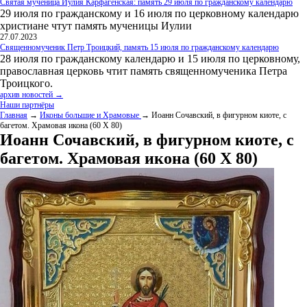
Святая мученица Иулия Карфагенская: память 29 июля по гражданскому календарю
29 июля по гражданскому и 16 июля по церковному календарю
христиане чтут память мученицы Иулии
27.07.2023
Священномученик Петр Троицкий, память 15 июля по гражданскому календарю
28 июля по гражданскому календарю и 15 июля по церковному,
православная церковь чтит память священномученика Петра
Троицкого.
архив новостей →
Наши партнёры
Главная
→
Иконы большие и Храмовые
→ Иоанн Сочавский, в фигурном киоте, с
багетом. Храмовая икона (60 Х 80)
Иоанн Сочавский, в фигурном киоте, с
багетом. Храмовая икона (60 Х 80)