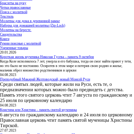
Браслеты на руку
Четки православные
Пояса с молитвой
Текстиль
Молитвы для дома в деревянной рамке
Наборы для домашней молитвы (Zip-Lock)
Молитвы на бересте.
Свидетельства
Книги
Ремни поясные с молитвой
Уцененные товары
20.01.2026
Короткая жизнь мученика Николая Гусева – память 9 октября
Когда Коле исполнилось 7 лет, умерла и его бабушка, тогда он смог найти приют у тети,
но это было не постоянно. Осиротев в этом мире и потеряв свою родню и жилье,
мальчик обрел множество родственников в церкви
04.08.2023
Преподобный Макарий Желтоводский, новый Моисей Руси
Среди святых людей, которые жили на Руси, есть те, о
предназначении которых можно было предвидеть с детства.
Память этого святого церковь чтит 7 августа по гражданскому и
25 июля по церковному календарю
04.08.2023
Кристина или Христина – память святой мученицы
6 августа по гражданскому календарю и 24 июля по церковному
Православная церковь чтит память святой мученицы Христины
Тирской.
27.07.2023