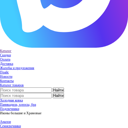
Каталог
Скидки
Оплата
Доставка
Жалобы и предложения
Прайс
Новости
Контакты
Каталог товаров
Холодная ковка
Паникадила, хоросы, бра
Подсвечники
Иконы большие и Храмовые
Аналои
Семисвечники