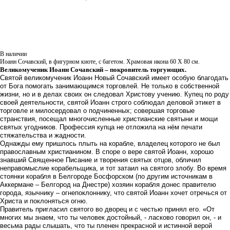
В наличии
Иоанн Сочавский, в фигурном киоте, с багетом. Храмовая икона 60 Х 80 см.
Великомученик Иоанн Сочавский – покровитель торгующих.
Святой великомученик Иоанн Новый Сочавский имеет особую благодать
от Бога помогать занимающимся торговлей. Не только в собственной
жизни, но и в делах своих он следовал Христову учению. Купец по роду
своей деятельности, святой Иоанн строго соблюдал деловой этикет в
торговле и милосердовал о подчиненных; совершая торговые
странствия, посещал многочисленные христианские святыни и мощи
святых угодников. Профессия купца не отложила на нём печати
стяжательства и жадности.
Однажды ему пришлось плыть на корабле, владелец которого не был
православным христианином. В споре о вере святой Иоанн, хорошо
знавший Священное Писание и творения святых отцов, обличил
неправомыслие корабельщика, и тот затаил на святого злобу. Во время
стоянки корабля в Белгороде Босфорском (по другим источникам в
Аккермане – Белгород на Днестре) хозяин корабля донес правителю
города, язычнику – огнепоклоннику, что святой Иоанн хочет отречься от
Христа и поклоняться огню.
Правитель пригласил святого во дворец и с честью принял его. «От
многих мы знаем, что ты человек достойный, - ласково говорил он, - и
весьма рады слышать, что ты пленен прекрасной и истинной верой