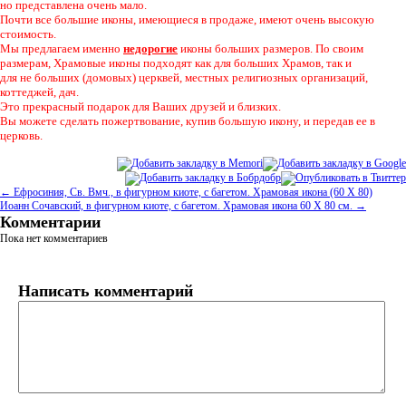
но представлена очень мало.
Почти все большие иконы, имеющиеся в продаже, имеют очень высокую
стоимость.
Мы предлагаем именно
недорогие
иконы больших размеров. По своим
размерам, Храмовые иконы подходят как для больших Храмов, так и
для не больших (домовых) церквей, местных религиозных организаций,
коттеджей, дач.
Это прекрасный подарок для Ваших друзей и близких.
Вы можете сделать пожертвование, купив большую икону, и передав ее в
церковь.
← Ефросиния, Св. Вмч., в фигурном киоте, с багетом. Храмовая икона (60 Х 80)
Иоанн Сочавский, в фигурном киоте, с багетом. Храмовая икона 60 Х 80 см. →
Комментарии
Пока нет комментариев
Написать комментарий