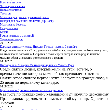
Браслеты на руку
Четки православные
Пояса с молитвой
Текстиль
Молитвы для дома в деревянной рамке
Наборы для домашней молитвы (Zip-Lock)
Молитвы на бересте.
Свидетельства
Книги
Ремни поясные с молитвой
Уцененные товары
20.01.2026
Короткая жизнь мученика Николая Гусева – память 9 октября
Когда Коле исполнилось 7 лет, умерла и его бабушка, тогда он смог найти приют у тети,
но это было не постоянно. Осиротев в этом мире и потеряв свою родню и жилье,
мальчик обрел множество родственников в церкви
04.08.2023
Преподобный Макарий Желтоводский, новый Моисей Руси
Среди святых людей, которые жили на Руси, есть те, о
предназначении которых можно было предвидеть с детства.
Память этого святого церковь чтит 7 августа по гражданскому и
25 июля по церковному календарю
04.08.2023
Кристина или Христина – память святой мученицы
6 августа по гражданскому календарю и 24 июля по церковному
Православная церковь чтит память святой мученицы Христины
Тирской.
27.07.2023