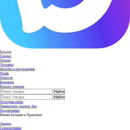
Каталог
Скидки
Оплата
Доставка
Жалобы и предложения
Прайс
Новости
Контакты
Каталог товаров
Холодная ковка
Паникадила, хоросы, бра
Подсвечники
Иконы большие и Храмовые
Аналои
Семисвечники