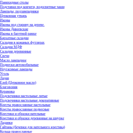
Панихидные столы
Подставки под ковчеги, водосвятные чаши
Лампады, подлампадники
Церковная утварь
Иконы
Иконы под старину на дереве.
Иконы Дивеевские
Иконы в багетной рамке
Бархатные складни
Складни в кожаных футлярах
Складни МДФ
Складни деревянные
Свечи
Масло лампадное
Подвески автомобильные
Неугасимые лампады
Уголь
Ладан
Елей (Церковное масло)
Благовония
Керамика
Подсвечники настольные литые
Подсвечники настольные декоративные
Кресты православные настольные
Кресты православные подвесные
Крестики и образки нательные
Крестики и образки деревянные на шнурке
Ладанки
Гайтаны (бечевки для нательного крестика)
Кольца православные