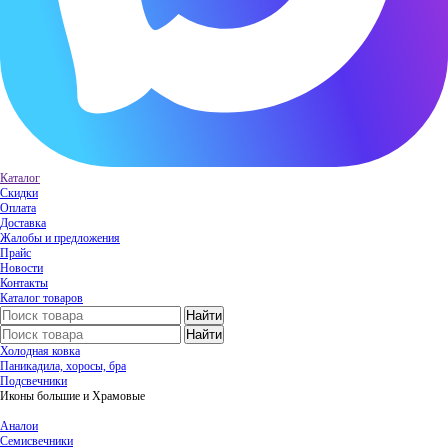
Каталог
Скидки
Оплата
Доставка
Жалобы и предложения
Прайс
Новости
Контакты
Каталог товаров
Холодная ковка
Паникадила, хоросы, бра
Подсвечники
Иконы большие и Храмовые
Аналои
Семисвечники