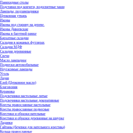
Панихидные столы
Подставки под ковчеги, водосвятные чаши
Лампады, подлампадники
Церковная утварь
Иконы
Иконы под старину на дереве.
Иконы Дивеевские
Иконы в багетной рамке
Бархатные складни
Складни в кожаных футлярах
Складни МДФ
Складни деревянные
Свечи
Масло лампадное
Подвески автомобильные
Неугасимые лампады
Уголь
Ладан
Елей (Церковное масло)
Благовония
Керамика
Подсвечники настольные литые
Подсвечники настольные декоративные
Кресты православные настольные
Кресты православные подвесные
Крестики и образки нательные
Крестики и образки деревянные на шнурке
Ладанки
Гайтаны (бечевки для нательного крестика)
Кольца православные