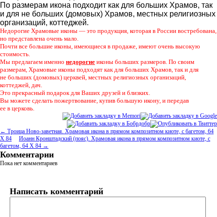
По размерам икона подходит как для больших Храмов
,
так
и для не больших
(
домовых) Храмов
,
местных религиозных
организаций
,
коттеджей.
Недорогие Храмовые иконы — это продукция
,
которая в России востребована
,
но представлена очень мало.
Почти все большие иконы
,
имеющиеся в продаже
,
имеют очень высокую
стоимость.
Мы предлагаем именно
недорогие
иконы больших размеров. По своим
размерам
,
Храмовые иконы подходят как для больших Храмов
,
так и для
не больших
(
домовых) церквей
,
местных религиозных организаций
,
коттеджей
,
дач.
Это прекрасный подарок для Ваших друзей и близких.
Вы можете сделать пожертвование
,
купив большую икону
,
и передав
ее в церковь.
← Троица Ново-заветная. Храмовая икона в прямом композитном киоте, с багетом, 64
Х 84
Иоанн Кронштадский (пояс). Храмовая икона в прямом композитном киоте, с
багетом, 64 Х 84 →
Комментарии
Пока нет комментариев
Написать комментарий