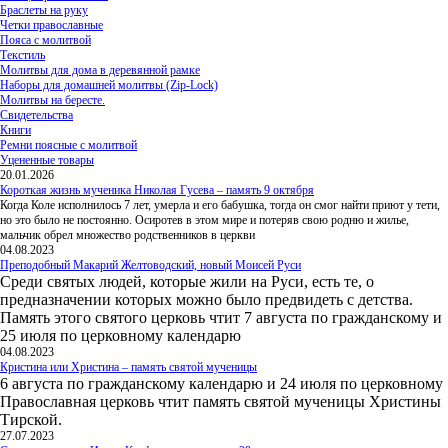
Браслеты на руку
Четки православные
Пояса с молитвой
Текстиль
Молитвы для дома в деревянной рамке
Наборы для домашней молитвы (Zip-Lock)
Молитвы на бересте.
Свидетельства
Книги
Ремни поясные с молитвой
Уцененные товары
20.01.2026
Короткая жизнь мученика Николая Гусева – память 9 октября
Когда Коле исполнилось 7 лет, умерла и его бабушка, тогда он смог найти приют у тети,
но это было не постоянно. Осиротев в этом мире и потеряв свою родню и жилье,
мальчик обрел множество родственников в церкви
04.08.2023
Преподобный Макарий Желтоводский, новый Моисей Руси
Среди святых людей, которые жили на Руси, есть те, о
предназначении которых можно было предвидеть с детства.
Память этого святого церковь чтит 7 августа по гражданскому и
25 июля по церковному календарю
04.08.2023
Кристина или Христина – память святой мученицы
6 августа по гражданскому календарю и 24 июля по церковному
Православная церковь чтит память святой мученицы Христины
Тирской.
27.07.2023