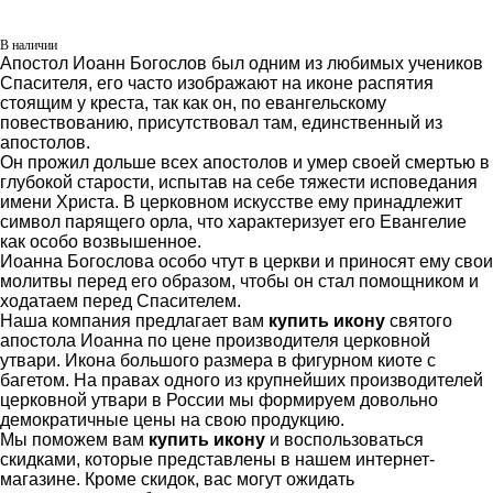
В наличии
Апостол Иоанн Богослов был одним из любимых учеников
Спасителя, его часто изображают на иконе распятия
стоящим у креста, так как он, по евангельскому
повествованию, присутствовал там, единственный из
апостолов.
Он прожил дольше всех апостолов и умер своей смертью в
глубокой старости, испытав на себе тяжести исповедания
имени Христа. В церковном искусстве ему принадлежит
символ парящего орла, что характеризует его Евангелие
как особо возвышенное.
Иоанна Богослова особо чтут в церкви и приносят ему свои
молитвы перед его образом, чтобы он стал помощником и
ходатаем перед Спасителем.
Наша компания предлагает вам
купить икону
святого
апостола Иоанна по цене производителя церковной
утвари. Икона большого размера в фигурном киоте с
багетом. На правах одного из крупнейших производителей
церковной утвари в России мы формируем довольно
демократичные цены на свою продукцию.
Мы поможем вам
купить икону
и воспользоваться
скидками, которые представлены в нашем интернет-
магазине. Кроме скидок, вас могут ожидать