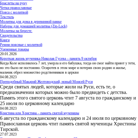
Браслеты на руку
Четки православные
Пояса с молитвой
Текстиль
Молитвы для дома в деревянной рамке
Наборы для домашней молитвы (Zip-Lock)
Молитвы на бересте.
Свидетельства
Книги
Ремни поясные с молитвой
Уцененные товары
20.01.2026
Короткая жизнь мученика Николая Гусева – память 9 октября
Когда Коле исполнилось 7 лет, умерла и его бабушка, тогда он смог найти приют у тети,
но это было не постоянно. Осиротев в этом мире и потеряв свою родню и жилье,
мальчик обрел множество родственников в церкви
04.08.2023
Преподобный Макарий Желтоводский, новый Моисей Руси
Среди святых людей, которые жили на Руси, есть те, о
предназначении которых можно было предвидеть с детства.
Память этого святого церковь чтит 7 августа по гражданскому и
25 июля по церковному календарю
04.08.2023
Кристина или Христина – память святой мученицы
6 августа по гражданскому календарю и 24 июля по церковному
Православная церковь чтит память святой мученицы Христины
Тирской.
27.07.2023