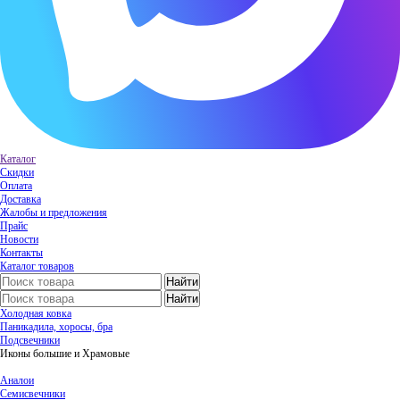
Каталог
Скидки
Оплата
Доставка
Жалобы и предложения
Прайс
Новости
Контакты
Каталог товаров
Холодная ковка
Паникадила, хоросы, бра
Подсвечники
Иконы большие и Храмовые
Аналои
Семисвечники