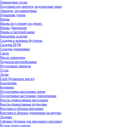
Панихидные столы
Подставки под ковчеги, водосвятные чаши
Лампады, подлампадники
Церковная утварь
Иконы
Иконы под старину на дереве.
Иконы Дивеевские
Иконы в багетной рамке
Бархатные складни
Складни в кожаных футлярах
Складни МДФ
Складни деревянные
Свечи
Масло лампадное
Подвески автомобильные
Неугасимые лампады
Уголь
Ладан
Елей (Церковное масло)
Благовония
Керамика
Подсвечники настольные литые
Подсвечники настольные декоративные
Кресты православные настольные
Кресты православные подвесные
Крестики и образки нательные
Крестики и образки деревянные на шнурке
Ладанки
Гайтаны (бечевки для нательного крестика)
Кольца православные