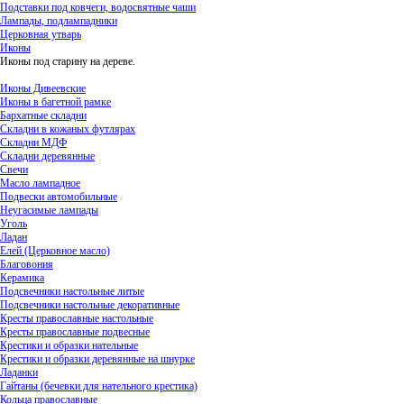
Подставки под ковчеги, водосвятные чаши
Лампады, подлампадники
Церковная утварь
Иконы
Иконы под старину на дереве.
Иконы Дивеевские
Иконы в багетной рамке
Бархатные складни
Складни в кожаных футлярах
Складни МДФ
Складни деревянные
Свечи
Масло лампадное
Подвески автомобильные
Неугасимые лампады
Уголь
Ладан
Елей (Церковное масло)
Благовония
Керамика
Подсвечники настольные литые
Подсвечники настольные декоративные
Кресты православные настольные
Кресты православные подвесные
Крестики и образки нательные
Крестики и образки деревянные на шнурке
Ладанки
Гайтаны (бечевки для нательного крестика)
Кольца православные