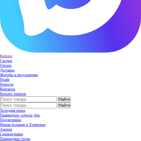
Каталог
Скидки
Оплата
Доставка
Жалобы и предложения
Прайс
Новости
Контакты
Каталог товаров
Холодная ковка
Паникадила, хоросы, бра
Подсвечники
Иконы большие и Храмовые
Аналои
Семисвечники
Панихидные столы