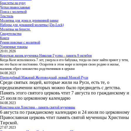
Браслеты на руку
Четки православные
Пояса с молитвой
Текстиль
Молитвы для дома в деревянной рамке
Наборы для домашней молитвы (Zip-Lock)
Молитвы на бересте.
Свидетельства
Книги
Ремни поясные с молитвой
Уцененные товары
20.01.2026
Короткая жизнь мученика Николая Гусева – память 9 октября
Когда Коле исполнилось 7 лет, умерла и его бабушка, тогда он смог найти приют у тети,
но это было не постоянно. Осиротев в этом мире и потеряв свою родню и жилье,
мальчик обрел множество родственников в церкви
04.08.2023
Преподобный Макарий Желтоводский, новый Моисей Руси
Среди святых людей, которые жили на Руси, есть те, о
предназначении которых можно было предвидеть с детства.
Память этого святого церковь чтит 7 августа по гражданскому и
25 июля по церковному календарю
04.08.2023
Кристина или Христина – память святой мученицы
6 августа по гражданскому календарю и 24 июля по церковному
Православная церковь чтит память святой мученицы Христины
Тирской.
27.07.2023