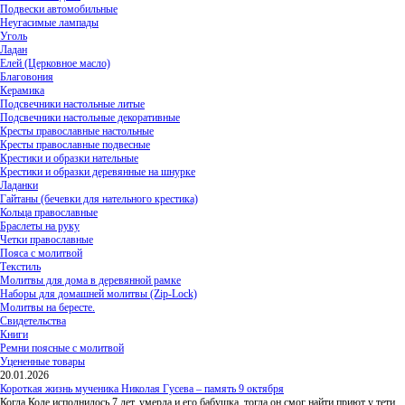
Подвески автомобильные
Неугасимые лампады
Уголь
Ладан
Елей (Церковное масло)
Благовония
Керамика
Подсвечники настольные литые
Подсвечники настольные декоративные
Кресты православные настольные
Кресты православные подвесные
Крестики и образки нательные
Крестики и образки деревянные на шнурке
Ладанки
Гайтаны (бечевки для нательного крестика)
Кольца православные
Браслеты на руку
Четки православные
Пояса с молитвой
Текстиль
Молитвы для дома в деревянной рамке
Наборы для домашней молитвы (Zip-Lock)
Молитвы на бересте.
Свидетельства
Книги
Ремни поясные с молитвой
Уцененные товары
20.01.2026
Короткая жизнь мученика Николая Гусева – память 9 октября
Когда Коле исполнилось 7 лет, умерла и его бабушка, тогда он смог найти приют у тети,