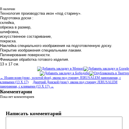
В наличии
Технология производства икон
«
под старину».
Подготовка доски :
склейка,
обрезка в размер,
шлифовка,
искусственное состаривание,
покраска.
Наклейка специального изображения на подготовленную доску.
Покрытие изображения специальными лаками.
Патинирование поверхности.
Финишная обработка готового изделия.
13 х 17 см.
← Иоанн воин (пояс, золотой фон), икона под старину JERUSALEM панорамная, с
клиньями (13 Х 17)
Дмитрий Донской (пояс), икона под старину JERUSALEM
панорамная, с клиньями (13 Х 17) →
Комментарии
Пока нет комментариев
Написать комментарий