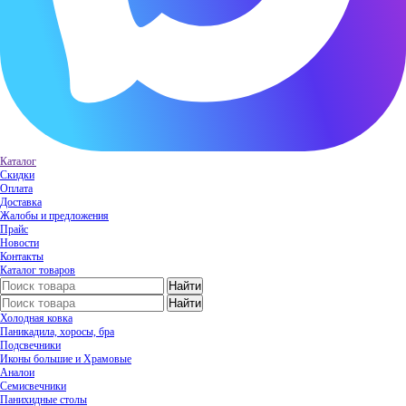
Каталог
Скидки
Оплата
Доставка
Жалобы и предложения
Прайс
Новости
Контакты
Каталог товаров
Холодная ковка
Паникадила, хоросы, бра
Подсвечники
Иконы большие и Храмовые
Аналои
Семисвечники
Панихидные столы