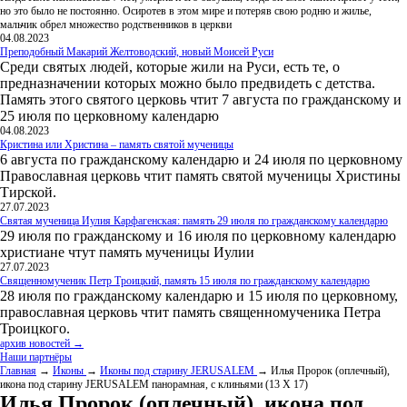
но это было не постоянно. Осиротев в этом мире и потеряв свою родню и жилье,
мальчик обрел множество родственников в церкви
04.08.2023
Преподобный Макарий Желтоводский, новый Моисей Руси
Среди святых людей, которые жили на Руси, есть те, о
предназначении которых можно было предвидеть с детства.
Память этого святого церковь чтит 7 августа по гражданскому и
25 июля по церковному календарю
04.08.2023
Кристина или Христина – память святой мученицы
6 августа по гражданскому календарю и 24 июля по церковному
Православная церковь чтит память святой мученицы Христины
Тирской.
27.07.2023
Святая мученица Иулия Карфагенская: память 29 июля по гражданскому календарю
29 июля по гражданскому и 16 июля по церковному календарю
христиане чтут память мученицы Иулии
27.07.2023
Священномученик Петр Троицкий, память 15 июля по гражданскому календарю
28 июля по гражданскому календарю и 15 июля по церковному,
православная церковь чтит память священномученика Петра
Троицкого.
архив новостей →
Наши партнёры
Главная
→
Иконы
→
Иконы под старину JERUSALEM
→ Илья Пророк (оплечный),
икона под старину JERUSALEM панорамная, с клиньями (13 Х 17)
Илья Пророк (оплечный), икона под