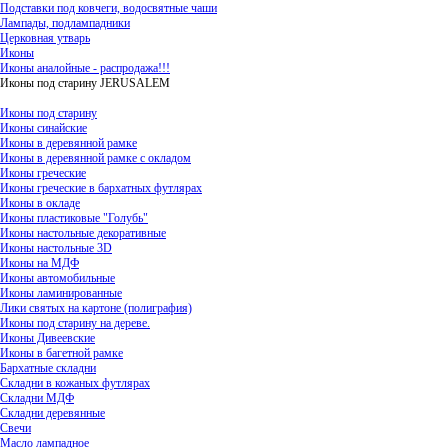
Подставки под ковчеги, водосвятные чаши
Лампады, подлампадники
Церковная утварь
Иконы
Иконы аналойные - распродажа!!!
Иконы под старину JERUSALEM
Иконы под старину
Иконы синайские
Иконы в деревянной рамке
Иконы в деревянной рамке с окладом
Иконы греческие
Иконы греческие в бархатных футлярах
Иконы в окладе
Иконы пластиковые "Голубь"
Иконы настольные декоративные
Иконы настольные 3D
Иконы на МДФ
Иконы автомобильные
Иконы ламинированные
Лики святых на картоне (полиграфия)
Иконы под старину на дереве.
Иконы Дивеевские
Иконы в багетной рамке
Бархатные складни
Складни в кожаных футлярах
Складни МДФ
Складни деревянные
Свечи
Масло лампадное