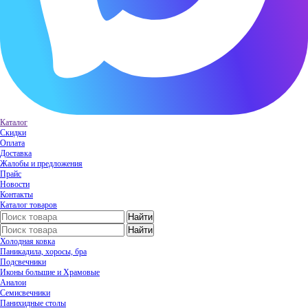
Каталог
Скидки
Оплата
Доставка
Жалобы и предложения
Прайс
Новости
Контакты
Каталог товаров
Холодная ковка
Паникадила, хоросы, бра
Подсвечники
Иконы большие и Храмовые
Аналои
Семисвечники
Панихидные столы