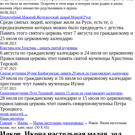
но это было не постоянно. Осиротев в этом мире и потеряв свою родню и жилье,
мальчик обрел множество родственников в церкви
04.08.2023
Преподобный Макарий Желтоводский, новый Моисей Руси
Среди святых людей, которые жили на Руси, есть те, о
предназначении которых можно было предвидеть с детства.
Память этого святого церковь чтит 7 августа по гражданскому и
25 июля по церковному календарю
04.08.2023
Кристина или Христина – память святой мученицы
6 августа по гражданскому календарю и 24 июля по церковному
Православная церковь чтит память святой мученицы Христины
Тирской.
27.07.2023
Святая мученица Иулия Карфагенская: память 29 июля по гражданскому календарю
29 июля по гражданскому и 16 июля по церковному календарю
христиане чтут память мученицы Иулии
27.07.2023
Священномученик Петр Троицкий, память 15 июля по гражданскому календарю
28 июля по гражданскому календарю и 15 июля по церковному,
православная церковь чтит память священномученика Петра
Троицкого.
архив новостей →
Наши партнёры
Главная
→
Иконы
→
Иконы настольные декоративные
→ Иаков. Икона настольная
малая, зол. кант, овал. (50 Х 65)
Иаков. Икона настольная малая, зол.