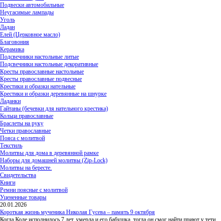
Подвески автомобильные
Неугасимые лампады
Уголь
Ладан
Елей (Церковное масло)
Благовония
Керамика
Подсвечники настольные литые
Подсвечники настольные декоративные
Кресты православные настольные
Кресты православные подвесные
Крестики и образки нательные
Крестики и образки деревянные на шнурке
Ладанки
Гайтаны (бечевки для нательного крестика)
Кольца православные
Браслеты на руку
Четки православные
Пояса с молитвой
Текстиль
Молитвы для дома в деревянной рамке
Наборы для домашней молитвы (Zip-Lock)
Молитвы на бересте.
Свидетельства
Книги
Ремни поясные с молитвой
Уцененные товары
20.01.2026
Короткая жизнь мученика Николая Гусева – память 9 октября
Когда Коле исполнилось 7 лет, умерла и его бабушка, тогда он смог найти приют у тети,