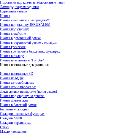
Подставки под ковчеги, водосвятные чаши
Лампады, подлампадники
Церковная утварь
Иконы
Иконы аналойные - распродажа!!!
Иконы под старину JERUSALEM
Иконы под старину
Иконы синайские
Иконы в деревянной рамке
Иконы в деревянной рамке с окладом
Иконы греческие
Иконы греческие в бархатных футлярах
Иконы в окладе
Иконы пластиковые "Голубь"
Иконы настольные декоративные
Иконы настольные 3D
Иконы на МДФ
Иконы автомобильные
Иконы ламинированные
Лики святых на картоне (полиграфия)
Иконы под старину на дереве.
Иконы Дивеевские
Иконы в багетной рамке
Бархатные складни
Складни в кожаных футлярах
Складни МДФ
Складни деревянные
Свечи
Масло лампадное