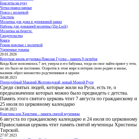
Браслеты на руку
Четки православные
Пояса с молитвой
Текстиль
Молитвы для дома в деревянной рамке
Наборы для домашней молитвы (Zip-Lock)
Молитвы на бересте.
Свидетельства
Книги
Ремни поясные с молитвой
Уцененные товары
20.01.2026
Короткая жизнь мученика Николая Гусева – память 9 октября
Когда Коле исполнилось 7 лет, умерла и его бабушка, тогда он смог найти приют у тети,
но это было не постоянно. Осиротев в этом мире и потеряв свою родню и жилье,
мальчик обрел множество родственников в церкви
04.08.2023
Преподобный Макарий Желтоводский, новый Моисей Руси
Среди святых людей, которые жили на Руси, есть те, о
предназначении которых можно было предвидеть с детства.
Память этого святого церковь чтит 7 августа по гражданскому и
25 июля по церковному календарю
04.08.2023
Кристина или Христина – память святой мученицы
6 августа по гражданскому календарю и 24 июля по церковному
Православная церковь чтит память святой мученицы Христины
Тирской.
27.07.2023