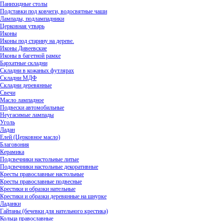
Панихидные столы
Подставки под ковчеги, водосвятные чаши
Лампады, подлампадники
Церковная утварь
Иконы
Иконы под старину на дереве.
Иконы Дивеевские
Иконы в багетной рамке
Бархатные складни
Складни в кожаных футлярах
Складни МДФ
Складни деревянные
Свечи
Масло лампадное
Подвески автомобильные
Неугасимые лампады
Уголь
Ладан
Елей (Церковное масло)
Благовония
Керамика
Подсвечники настольные литые
Подсвечники настольные декоративные
Кресты православные настольные
Кресты православные подвесные
Крестики и образки нательные
Крестики и образки деревянные на шнурке
Ладанки
Гайтаны (бечевки для нательного крестика)
Кольца православные