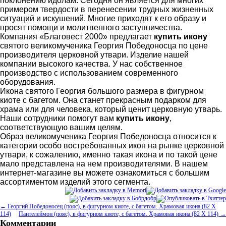
поклонению идолам. Сегодня он является для многих
примером твердости в перенесении трудных жизненных
ситуаций и искушений. Многие приходят к его образу и
просят помощи и молитвенного заступничества.
Компания «Благовест 2000» предлагает
купить икону
святого великомученика Георгия Победоносца по цене
производителя церковной утвари. Изделие нашей
компании высокого качества. У нас собственное
производство с использованием современного
оборудования.
Икона святого Георгия большого размера в фигурном
киоте с багетом. Она станет прекрасным подарком для
храма или для человека, который ценит церковную утварь.
Наши сотрудники помогут вам
купить икону
,
соответствующую вашим целям.
Образ великомученика Георгия Победоносца относится к
категории особо востребованных икон на рынке церковной
утвари, к сожалению, именно такая икона и по такой цене
мало представлена на нем производителями. В нашем
интернет-магазине вы можете ознакомиться с большим
ассортиментом изделий этого сегмента.
← Георгий Победоносец (пояс), в фигурном киоте, с багетом. Храмовая икона (82 Х
114)
Пантелеймон (пояс), в фигурном киоте, с багетом. Храмовая икона (82 Х 114) →
Комментарии