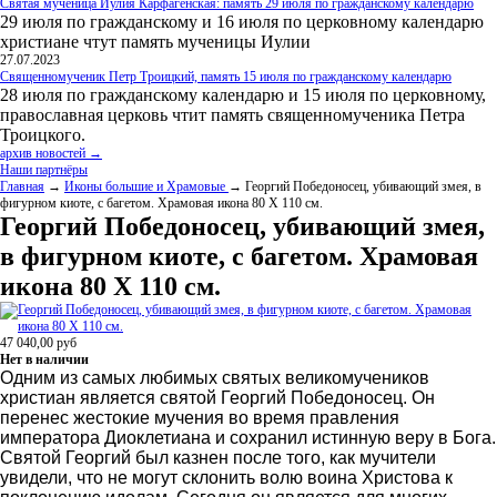
Святая мученица Иулия Карфагенская: память 29 июля по гражданскому календарю
29 июля по гражданскому и 16 июля по церковному календарю
христиане чтут память мученицы Иулии
27.07.2023
Священномученик Петр Троицкий, память 15 июля по гражданскому календарю
28 июля по гражданскому календарю и 15 июля по церковному,
православная церковь чтит память священномученика Петра
Троицкого.
архив новостей →
Наши партнёры
Главная
→
Иконы большие и Храмовые
→ Георгий Победоносец, убивающий змея, в
фигурном киоте, с багетом. Храмовая икона 80 Х 110 см.
Георгий Победоносец, убивающий змея,
в фигурном киоте, с багетом. Храмовая
икона 80 Х 110 см.
47 040,00
руб
Нет в наличии
Одним из самых любимых святых великомучеников
христиан является святой Георгий Победоносец. Он
перенес жестокие мучения во время правления
императора Диоклетиана и сохранил истинную веру в Бога.
Святой Георгий был казнен после того, как мучители
увидели, что не могут склонить волю воина Христова к