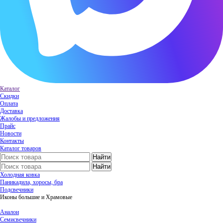
Каталог
Скидки
Оплата
Доставка
Жалобы и предложения
Прайс
Новости
Контакты
Каталог товаров
Холодная ковка
Паникадила, хоросы, бра
Подсвечники
Иконы большие и Храмовые
Аналои
Семисвечники