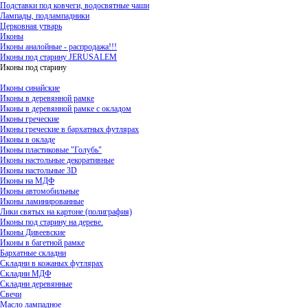
Подставки под ковчеги, водосвятные чаши
Лампады, подлампадники
Церковная утварь
Иконы
Иконы аналойные - распродажа!!!
Иконы под старину JERUSALEM
Иконы под старину
Иконы синайские
Иконы в деревянной рамке
Иконы в деревянной рамке с окладом
Иконы греческие
Иконы греческие в бархатных футлярах
Иконы в окладе
Иконы пластиковые "Голубь"
Иконы настольные декоративные
Иконы настольные 3D
Иконы на МДФ
Иконы автомобильные
Иконы ламинированные
Лики святых на картоне (полиграфия)
Иконы под старину на дереве.
Иконы Дивеевские
Иконы в багетной рамке
Бархатные складни
Складни в кожаных футлярах
Складни МДФ
Складни деревянные
Свечи
Масло лампадное