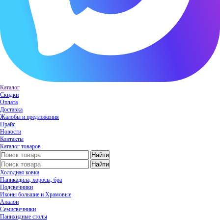
Каталог
Скидки
Оплата
Доставка
Жалобы и предложения
Прайс
Новости
Контакты
Каталог товаров
Холодная ковка
Паникадила, хоросы, бра
Подсвечники
Иконы большие и Храмовые
Аналои
Семисвечники
Панихидные столы