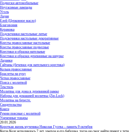
Подвески автомобильные
Неугасимые лампады
Уголь
Ладан
Елей (Церковное масло)
Благовония
Керамика
Подсвечники настольные литые
Подсвечники настольные декоративные
Кресты православные настольные
Кресты православные подвесные
Крестики и образки нательные
Крестики и образки деревянные на шнурке
Ладанки
Гайтаны (бечевки для нательного крестика)
Кольца православные
Браслеты на руку
Четки православные
Пояса с молитвой
Текстиль
Молитвы для дома в деревянной рамке
Наборы для домашней молитвы (Zip-Lock)
Молитвы на бересте.
Свидетельства
Книги
Ремни поясные с молитвой
Уцененные товары
20.01.2026
Короткая жизнь мученика Николая Гусева – память 9 октября
Когда Коле исполнилось 7 лет, умерла и его бабушка, тогда он смог найти приют у тети,