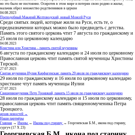
но это было не постоянно. Осиротев в этом мире и потеряв свою родню и жилье,
мальчик обрел множество родственников в церкви
04.08.2023
Преподобный Макарий Желтоводский, новый Моисей Руси
Среди святых людей, которые жили на Руси, есть те, о
предназначении которых можно было предвидеть с детства.
Память этого святого церковь чтит 7 августа по гражданскому и
25 июля по церковному календарю
04.08.2023
Кристина или Христина – память святой мученицы
6 августа по гражданскому календарю и 24 июля по церковному
Православная церковь чтит память святой мученицы Христины
Тирской.
27.07.2023
Святая мученица Иулия Карфагенская: память 29 июля по гражданскому календарю
29 июля по гражданскому и 16 июля по церковному календарю
христиане чтут память мученицы Иулии
27.07.2023
Священномученик Петр Троицкий, память 15 июля по гражданскому календарю
28 июля по гражданскому календарю и 15 июля по церковному,
православная церковь чтит память священномученика Петра
Троицкого.
архив новостей →
Наши партнёры
Главная
→
Иконы
→
Иконы под старину
→ Георгиевская Б.М., икона под старину,
сургуч (17 Х 23)
Георгиевская Б.М., икона под старину,