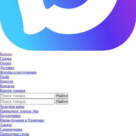
Каталог
Скидки
Оплата
Доставка
Жалобы и предложения
Прайс
Новости
Контакты
Каталог товаров
Холодная ковка
Паникадила, хоросы, бра
Подсвечники
Иконы большие и Храмовые
Аналои
Семисвечники
Панихидные столы