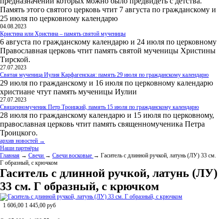
предназначении которых можно было предвидеть с детства.
Память этого святого церковь чтит 7 августа по гражданскому и
25 июля по церковному календарю
04.08.2023
Кристина или Христина – память святой мученицы
6 августа по гражданскому календарю и 24 июля по церковному
Православная церковь чтит память святой мученицы Христины
Тирской.
27.07.2023
Святая мученица Иулия Карфагенская: память 29 июля по гражданскому календарю
29 июля по гражданскому и 16 июля по церковному календарю
христиане чтут память мученицы Иулии
27.07.2023
Священномученик Петр Троицкий, память 15 июля по гражданскому календарю
28 июля по гражданскому календарю и 15 июля по церковному,
православная церковь чтит память священномученика Петра
Троицкого.
архив новостей →
Наши партнёры
Главная
→
Свечи
→
Свечи восковые
→ Гаситель с длинной ручкой, латунь (ЛУ) 33 см.
Г образный, с крючком
Гаситель с длинной ручкой, латунь (ЛУ)
33 см. Г образный, с крючком
1 606,00
1 445,00
руб