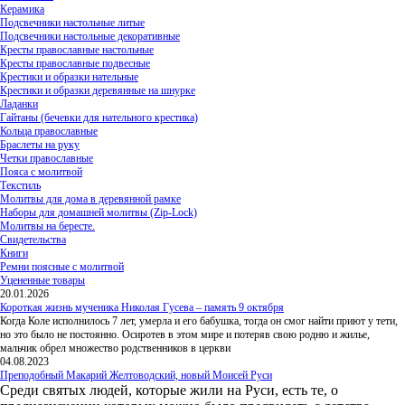
Керамика
Подсвечники настольные литые
Подсвечники настольные декоративные
Кресты православные настольные
Кресты православные подвесные
Крестики и образки нательные
Крестики и образки деревянные на шнурке
Ладанки
Гайтаны (бечевки для нательного крестика)
Кольца православные
Браслеты на руку
Четки православные
Пояса с молитвой
Текстиль
Молитвы для дома в деревянной рамке
Наборы для домашней молитвы (Zip-Lock)
Молитвы на бересте.
Свидетельства
Книги
Ремни поясные с молитвой
Уцененные товары
20.01.2026
Короткая жизнь мученика Николая Гусева – память 9 октября
Когда Коле исполнилось 7 лет, умерла и его бабушка, тогда он смог найти приют у тети,
но это было не постоянно. Осиротев в этом мире и потеряв свою родню и жилье,
мальчик обрел множество родственников в церкви
04.08.2023
Преподобный Макарий Желтоводский, новый Моисей Руси
Среди святых людей, которые жили на Руси, есть те, о