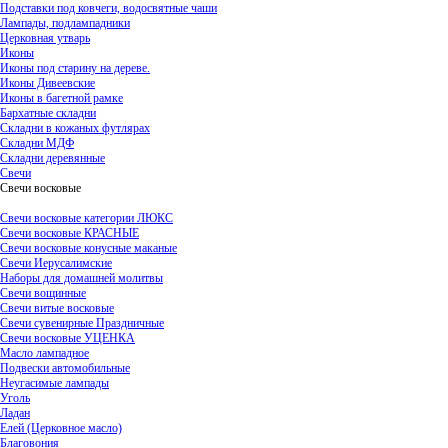
Подставки под ковчеги, водосвятные чаши
Лампады, подлампадники
Церковная утварь
Иконы
Иконы под старину на дереве.
Иконы Дивеевские
Иконы в багетной рамке
Бархатные складни
Складни в кожаных футлярах
Складни МДФ
Складни деревянные
Свечи
Свечи восковые
Свечи восковые категории ЛЮКС
Свечи восковые КРАСНЫЕ
Свечи восковые конусные маканые
Свечи Иерусалимские
Наборы для домашней молитвы
Свечи вощинные
Свечи витые восковые
Свечи сувенирные Праздничные
Свечи восковые УЦЕНКА
Масло лампадное
Подвески автомобильные
Неугасимые лампады
Уголь
Ладан
Елей (Церковное масло)
Благовония