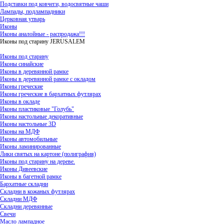
Подставки под ковчеги, водосвятные чаши
Лампады, подлампадники
Церковная утварь
Иконы
Иконы аналойные - распродажа!!!
Иконы под старину JERUSALEM
Иконы под старину
Иконы синайские
Иконы в деревянной рамке
Иконы в деревянной рамке с окладом
Иконы греческие
Иконы греческие в бархатных футлярах
Иконы в окладе
Иконы пластиковые "Голубь"
Иконы настольные декоративные
Иконы настольные 3D
Иконы на МДФ
Иконы автомобильные
Иконы ламинированные
Лики святых на картоне (полиграфия)
Иконы под старину на дереве.
Иконы Дивеевские
Иконы в багетной рамке
Бархатные складни
Складни в кожаных футлярах
Складни МДФ
Складни деревянные
Свечи
Масло лампадное