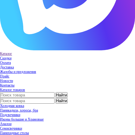
Каталог
Скидки
Оплата
Доставка
Жалобы и предложения
Прайс
Новости
Контакты
Каталог товаров
Холодная ковка
Паникадила, хоросы, бра
Подсвечники
Иконы большие и Храмовые
Аналои
Семисвечники
Панихидные столы