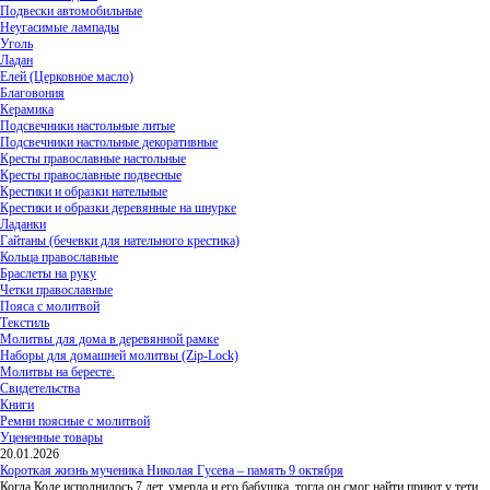
Подвески автомобильные
Неугасимые лампады
Уголь
Ладан
Елей (Церковное масло)
Благовония
Керамика
Подсвечники настольные литые
Подсвечники настольные декоративные
Кресты православные настольные
Кресты православные подвесные
Крестики и образки нательные
Крестики и образки деревянные на шнурке
Ладанки
Гайтаны (бечевки для нательного крестика)
Кольца православные
Браслеты на руку
Четки православные
Пояса с молитвой
Текстиль
Молитвы для дома в деревянной рамке
Наборы для домашней молитвы (Zip-Lock)
Молитвы на бересте.
Свидетельства
Книги
Ремни поясные с молитвой
Уцененные товары
20.01.2026
Короткая жизнь мученика Николая Гусева – память 9 октября
Когда Коле исполнилось 7 лет, умерла и его бабушка, тогда он смог найти приют у тети,