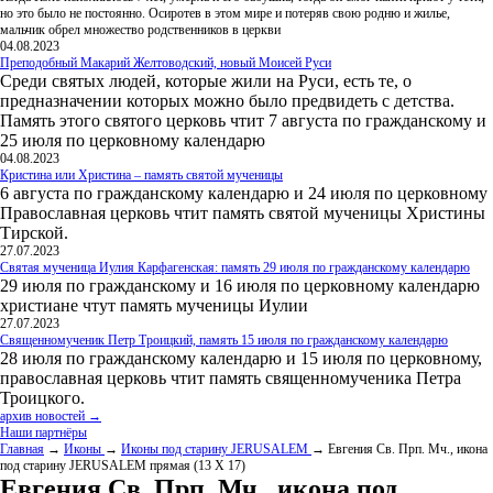
но это было не постоянно. Осиротев в этом мире и потеряв свою родню и жилье,
мальчик обрел множество родственников в церкви
04.08.2023
Преподобный Макарий Желтоводский, новый Моисей Руси
Среди святых людей, которые жили на Руси, есть те, о
предназначении которых можно было предвидеть с детства.
Память этого святого церковь чтит 7 августа по гражданскому и
25 июля по церковному календарю
04.08.2023
Кристина или Христина – память святой мученицы
6 августа по гражданскому календарю и 24 июля по церковному
Православная церковь чтит память святой мученицы Христины
Тирской.
27.07.2023
Святая мученица Иулия Карфагенская: память 29 июля по гражданскому календарю
29 июля по гражданскому и 16 июля по церковному календарю
христиане чтут память мученицы Иулии
27.07.2023
Священномученик Петр Троицкий, память 15 июля по гражданскому календарю
28 июля по гражданскому календарю и 15 июля по церковному,
православная церковь чтит память священномученика Петра
Троицкого.
архив новостей →
Наши партнёры
Главная
→
Иконы
→
Иконы под старину JERUSALEM
→ Евгения Св. Прп. Мч., икона
под старину JERUSALEM прямая (13 Х 17)
Евгения Св. Прп. Мч., икона под