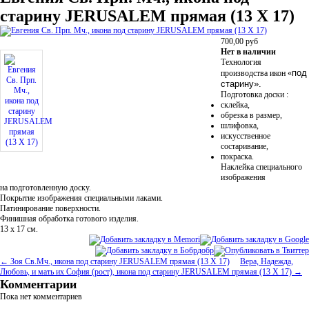
старину JERUSALEM прямая (13 Х 17)
700,00
руб
Нет в наличии
Технология
под
производства икон
«
старину».
Подготовка доски :
склейка,
обрезка в размер,
шлифовка,
искусственное
состаривание,
покраска.
Наклейка специального
изображения
на подготовленную доску.
Покрытие изображения специальными лаками.
Патинирование поверхности.
Финишная обработка готового изделия.
13 х 17 см.
← Зоя Св.Мч., икона под старину JERUSALEM прямая (13 Х 17)
Вера, Надежда,
Любовь, и мать их София (рост), икона под старину JERUSALEM прямая (13 Х 17) →
Комментарии
Пока нет комментариев