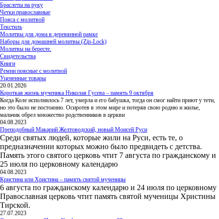
Браслеты на руку
Четки православные
Пояса с молитвой
Текстиль
Молитвы для дома в деревянной рамке
Наборы для домашней молитвы (Zip-Lock)
Молитвы на бересте.
Свидетельства
Книги
Ремни поясные с молитвой
Уцененные товары
20.01.2026
Короткая жизнь мученика Николая Гусева – память 9 октября
Когда Коле исполнилось 7 лет, умерла и его бабушка, тогда он смог найти приют у тети,
но это было не постоянно. Осиротев в этом мире и потеряв свою родню и жилье,
мальчик обрел множество родственников в церкви
04.08.2023
Преподобный Макарий Желтоводский, новый Моисей Руси
Среди святых людей, которые жили на Руси, есть те, о
предназначении которых можно было предвидеть с детства.
Память этого святого церковь чтит 7 августа по гражданскому и
25 июля по церковному календарю
04.08.2023
Кристина или Христина – память святой мученицы
6 августа по гражданскому календарю и 24 июля по церковному
Православная церковь чтит память святой мученицы Христины
Тирской.
27.07.2023