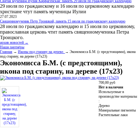
Святая мученица Иулия Карфагенская: память 29 июля по гражданскому календарю
29 июля по гражданскому и 16 июля по церковному календарю
христиане чтут память мученицы Иулии
27.07.2023
Священномученик Петр Троицкий, память 15 июля по гражданскому календарю
28 июля по гражданскому календарю и 15 июля по церковному,
православная церковь чтит память священномученика Петра
Троицкого.
архив новостей →
Наши партнёры
Главная
→
Иконы под старину на дереве.
→ Экономисса Б.М. (с предстоящими), икона
под старину, на дереве (17х23)
Экономисса Б.М. (с предстоящими),
икона под старину, на дереве (17х23)
700,00
руб
Нет в наличии
Используемые в
производстве материалы
:
Дерево
Минеральные пигменты
Растительные лаки