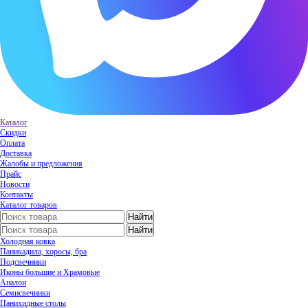
Каталог
Скидки
Оплата
Доставка
Жалобы и предложения
Прайс
Новости
Контакты
Каталог товаров
Холодная ковка
Паникадила, хоросы, бра
Подсвечники
Иконы большие и Храмовые
Аналои
Семисвечники
Панихидные столы