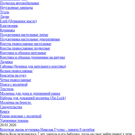
Подвески автомобильные
Неугасимые лампады
Уголь
Ладан
Елей (Церковное масло)
Благовония
Керамика
Подсвечники настольные литые
Подсвечники настольные декоративные
Кресты православные настольные
Кресты православные подвесные
Крестики и образки нательные
Крестики и образки деревянные на шнурке
Ладанки
Гайтаны (бечевки для нательного крестика)
Кольца православные
Браслеты на руку
Четки православные
Пояса с молитвой
Текстиль
Молитвы для дома в деревянной рамке
Наборы для домашней молитвы (Zip-Lock)
Молитвы на бересте.
Свидетельства
Книги
Ремни поясные с молитвой
Уцененные товары
20.01.2026
Короткая жизнь мученика Николая Гусева – память 9 октября
Когда Коле исполнилось 7 лет, умерла и его бабушка, тогда он смог найти приют у тети,