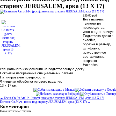
старину JERUSALEM, арка (13 Х 17)
850,00
руб
Нет в наличии
Технология
производства
икон «под старину».
Подготовка доски :
склейка,
обрезка в размер,
шлифовка,
искусственное
состаривание,
покраска.
Наклейка
специального изображения на подготовленную доску.
Покрытие изображения специальными лаками.
Патинирование поверхности.
Финишная обработка готового изделия.
13 х 17 см.
← Елена Св.Рн.Ап.Цр. (крест), икона под старину JERUSALEM, арка (13 Х 17)
Евгения Св.Муч., икона под старину JERUSALEM, арка (13 Х 17) →
Комментарии
Пока нет комментариев