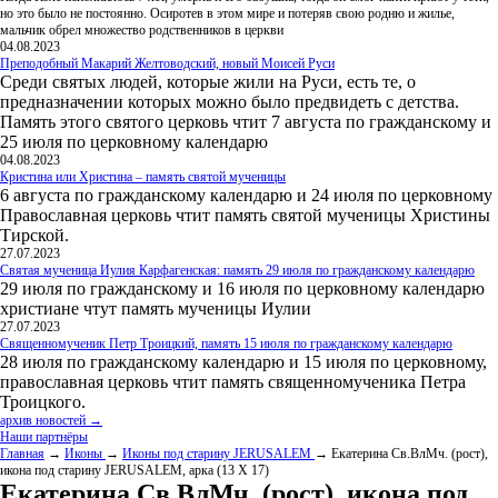
но это было не постоянно. Осиротев в этом мире и потеряв свою родню и жилье,
мальчик обрел множество родственников в церкви
04.08.2023
Преподобный Макарий Желтоводский, новый Моисей Руси
Среди святых людей, которые жили на Руси, есть те, о
предназначении которых можно было предвидеть с детства.
Память этого святого церковь чтит 7 августа по гражданскому и
25 июля по церковному календарю
04.08.2023
Кристина или Христина – память святой мученицы
6 августа по гражданскому календарю и 24 июля по церковному
Православная церковь чтит память святой мученицы Христины
Тирской.
27.07.2023
Святая мученица Иулия Карфагенская: память 29 июля по гражданскому календарю
29 июля по гражданскому и 16 июля по церковному календарю
христиане чтут память мученицы Иулии
27.07.2023
Священномученик Петр Троицкий, память 15 июля по гражданскому календарю
28 июля по гражданскому календарю и 15 июля по церковному,
православная церковь чтит память священномученика Петра
Троицкого.
архив новостей →
Наши партнёры
Главная
→
Иконы
→
Иконы под старину JERUSALEM
→ Екатерина Св.ВлМч. (рост),
икона под старину JERUSALEM, арка (13 Х 17)
Екатерина Св.ВлМч. (рост), икона под