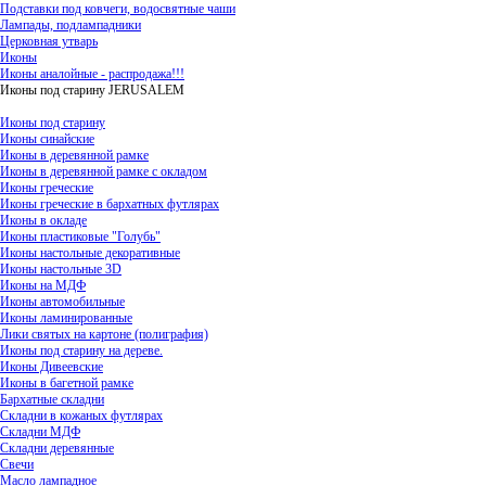
Подставки под ковчеги, водосвятные чаши
Лампады, подлампадники
Церковная утварь
Иконы
Иконы аналойные - распродажа!!!
Иконы под старину JERUSALEM
Иконы под старину
Иконы синайские
Иконы в деревянной рамке
Иконы в деревянной рамке с окладом
Иконы греческие
Иконы греческие в бархатных футлярах
Иконы в окладе
Иконы пластиковые "Голубь"
Иконы настольные декоративные
Иконы настольные 3D
Иконы на МДФ
Иконы автомобильные
Иконы ламинированные
Лики святых на картоне (полиграфия)
Иконы под старину на дереве.
Иконы Дивеевские
Иконы в багетной рамке
Бархатные складни
Складни в кожаных футлярах
Складни МДФ
Складни деревянные
Свечи
Масло лампадное