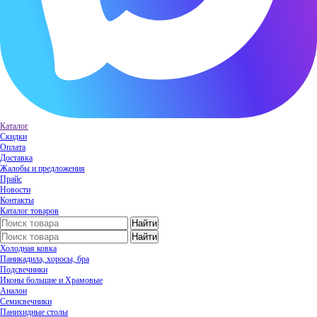
Каталог
Скидки
Оплата
Доставка
Жалобы и предложения
Прайс
Новости
Контакты
Каталог товаров
Холодная ковка
Паникадила, хоросы, бра
Подсвечники
Иконы большие и Храмовые
Аналои
Семисвечники
Панихидные столы