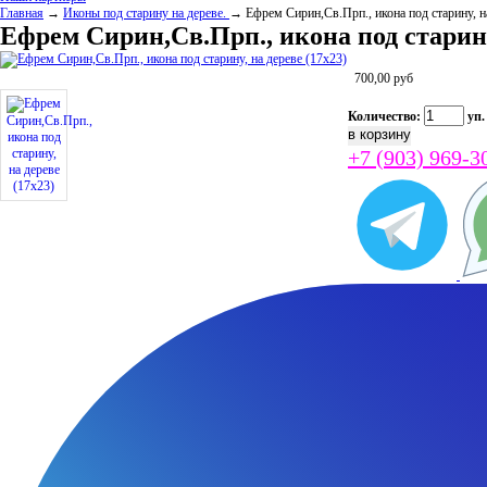
Главная
→
Иконы под старину на дереве.
→ Ефрем Сирин,Св.Прп., икона под старину, н
Ефрем Сирин,Св.Прп., икона под старину
700,00
руб
Количество:
уп.
+7 (903) 969-3