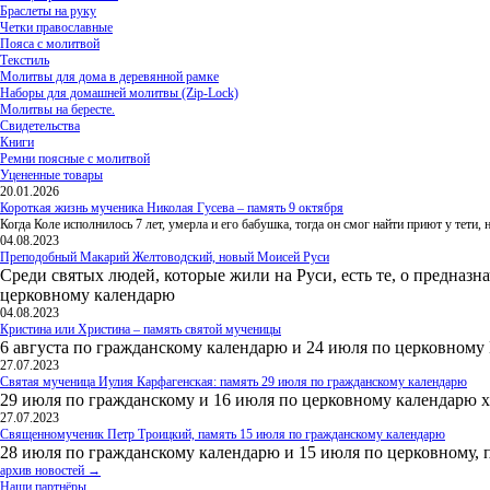
Браслеты на руку
Четки православные
Пояса с молитвой
Текстиль
Молитвы для дома в деревянной рамке
Наборы для домашней молитвы (Zip-Lock)
Молитвы на бересте.
Свидетельства
Книги
Ремни поясные с молитвой
Уцененные товары
20.01.2026
Короткая жизнь мученика Николая Гусева – память 9 октября
Когда Коле исполнилось 7 лет, умерла и его бабушка, тогда он смог найти приют у тети
04.08.2023
Преподобный Макарий Желтоводский, новый Моисей Руси
Среди святых людей, которые жили на Руси, есть те, о предназн
церковному календарю
04.08.2023
Кристина или Христина – память святой мученицы
6 августа по гражданскому календарю и 24 июля по церковному
27.07.2023
Святая мученица Иулия Карфагенская: память 29 июля по гражданскому календарю
29 июля по гражданскому и 16 июля по церковному календарю 
27.07.2023
Священномученик Петр Троицкий, память 15 июля по гражданскому календарю
28 июля по гражданскому календарю и 15 июля по церковному, 
архив новостей →
Наши партнёры