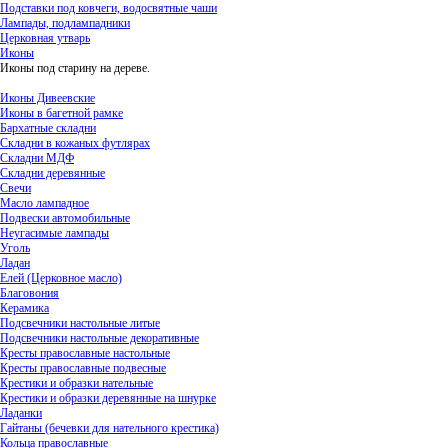
Подставки под ковчеги, водосвятные чаши
Лампады, подлампадники
Церковная утварь
Иконы
Иконы под старину на дереве.
Иконы Дивеевские
Иконы в багетной рамке
Бархатные складни
Складни в кожаных футлярах
Складни МДФ
Складни деревянные
Свечи
Масло лампадное
Подвески автомобильные
Неугасимые лампады
Уголь
Ладан
Елей (Церковное масло)
Благовония
Керамика
Подсвечники настольные литые
Подсвечники настольные декоративные
Кресты православные настольные
Кресты православные подвесные
Крестики и образки нательные
Крестики и образки деревянные на шнурке
Ладанки
Гайтаны (бечевки для нательного крестика)
Кольца православные