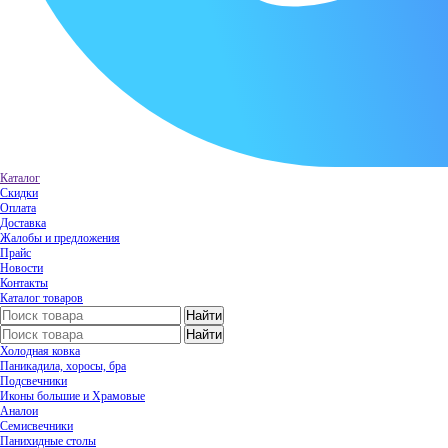
Каталог
Скидки
Оплата
Доставка
Жалобы и предложения
Прайс
Новости
Контакты
Каталог товаров
Холодная ковка
Паникадила, хоросы, бра
Подсвечники
Иконы большие и Храмовые
Аналои
Семисвечники
Панихидные столы