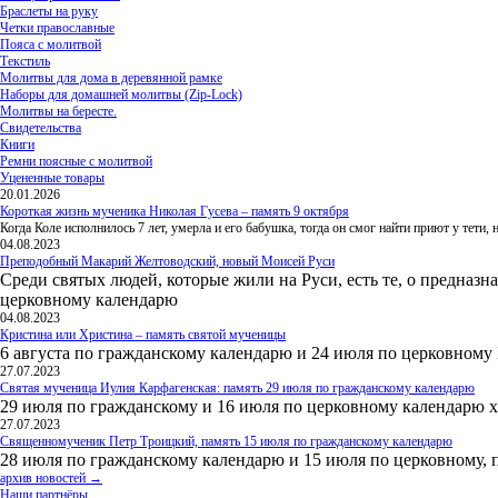
Браслеты на руку
Четки православные
Пояса с молитвой
Текстиль
Молитвы для дома в деревянной рамке
Наборы для домашней молитвы (Zip-Lock)
Молитвы на бересте.
Свидетельства
Книги
Ремни поясные с молитвой
Уцененные товары
20.01.2026
Короткая жизнь мученика Николая Гусева – память 9 октября
Когда Коле исполнилось 7 лет, умерла и его бабушка, тогда он смог найти приют у тети
04.08.2023
Преподобный Макарий Желтоводский, новый Моисей Руси
Среди святых людей, которые жили на Руси, есть те, о предназн
церковному календарю
04.08.2023
Кристина или Христина – память святой мученицы
6 августа по гражданскому календарю и 24 июля по церковному
27.07.2023
Святая мученица Иулия Карфагенская: память 29 июля по гражданскому календарю
29 июля по гражданскому и 16 июля по церковному календарю 
27.07.2023
Священномученик Петр Троицкий, память 15 июля по гражданскому календарю
28 июля по гражданскому календарю и 15 июля по церковному, 
архив новостей →
Наши партнёры