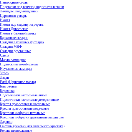
Панихидные столы
Подставки под ковчеги, водосвятные чаши
Лампады, подлампадники
Церковная утварь
Иконы
Иконы под старину на дереве.
Иконы Дивеевские
Иконы в багетной рамке
Бархатные складни
Складни в кожаных футлярах
Складни МДФ
Складни деревянные
Свечи
Масло лампадное
Подвески автомобильные
Неугасимые лампады
Уголь
Ладан
Елей (Церковное масло)
Благовония
Керамика
Подсвечники настольные литые
Подсвечники настольные декоративные
Кресты православные настольные
Кресты православные подвесные
Крестики и образки нательные
Крестики и образки деревянные на шнурке
Ладанки
Гайтаны (бечевки для нательного крестика)
Кольца православные