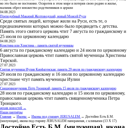
но это было не постоянно. Осиротев в этом мире и потеряв свою родню и жилье,
мальчик обрел множество родственников в церкви
04.08.2023
Преподобный Макарий Желтоводский, новый Моисей Руси
Среди святых людей, которые жили на Руси, есть те, о
предназначении которых можно было предвидеть с детства.
Память этого святого церковь чтит 7 августа по гражданскому и
25 июля по церковному календарю
04.08.2023
Кристина или Христина – память святой мученицы
6 августа по гражданскому календарю и 24 июля по церковному
Православная церковь чтит память святой мученицы Христины
Тирской.
27.07.2023
Святая мученица Иулия Карфагенская: память 29 июля по гражданскому календарю
29 июля по гражданскому и 16 июля по церковному календарю
христиане чтут память мученицы Иулии
27.07.2023
Священномученик Петр Троицкий, память 15 июля по гражданскому календарю
28 июля по гражданскому календарю и 15 июля по церковному,
православная церковь чтит память священномученика Петра
Троицкого.
архив новостей →
Наши партнёры
Главная
→
Иконы
→
Иконы под старину JERUSALEM
→ Достойно Есть Б.М.
(милующая), икона под старину JERUSALEM панорамная, с клиньями (13 Х 17)
Достойно Есть Б.М. (милующая), икона