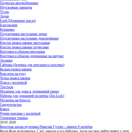
Подвески автомобильные
Неугасимые лампады
Уголь
Ладан
Елей (Церковное масло)
Благовония
Керамика
Подсвечники настольные литые
Подсвечники настольные декоративные
Кресты православные настольные
Кресты православные подвесные
Крестики и образки нательные
Крестики и образки деревянные на шнурке
Ладанки
Гайтаны (бечевки для нательного крестика)
Кольца православные
Браслеты на руку
Четки православные
Пояса с молитвой
Текстиль
Молитвы для дома в деревянной рамке
Наборы для домашней молитвы (Zip-Lock)
Молитвы на бересте.
Свидетельства
Книги
Ремни поясные с молитвой
Уцененные товары
20.01.2026
Короткая жизнь мученика Николая Гусева – память 9 октября
Когда Коле исполнилось 7 лет, умерла и его бабушка, тогда он смог найти приют у тети,