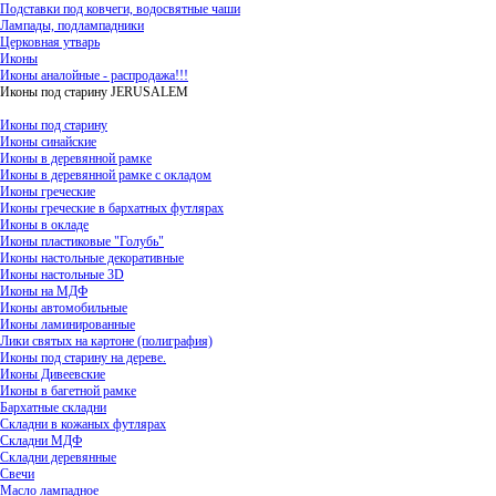
Подставки под ковчеги, водосвятные чаши
Лампады, подлампадники
Церковная утварь
Иконы
Иконы аналойные - распродажа!!!
Иконы под старину JERUSALEM
Иконы под старину
Иконы синайские
Иконы в деревянной рамке
Иконы в деревянной рамке с окладом
Иконы греческие
Иконы греческие в бархатных футлярах
Иконы в окладе
Иконы пластиковые "Голубь"
Иконы настольные декоративные
Иконы настольные 3D
Иконы на МДФ
Иконы автомобильные
Иконы ламинированные
Лики святых на картоне (полиграфия)
Иконы под старину на дереве.
Иконы Дивеевские
Иконы в багетной рамке
Бархатные складни
Складни в кожаных футлярах
Складни МДФ
Складни деревянные
Свечи
Масло лампадное