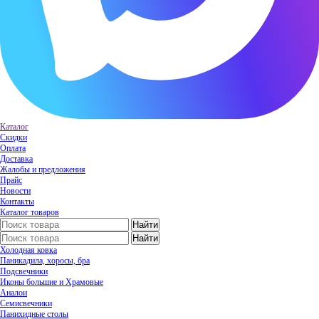
Каталог
Скидки
Оплата
Доставка
Жалобы и предложения
Прайс
Новости
Контакты
Каталог товаров
Холодная ковка
Паникадила, хоросы, бра
Подсвечники
Иконы большие и Храмовые
Аналои
Семисвечники
Панихидные столы