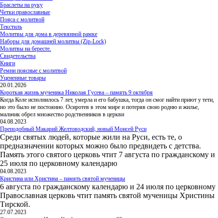
Браслеты на руку
Четки православные
Пояса с молитвой
Текстиль
Молитвы для дома в деревянной рамке
Наборы для домашней молитвы (Zip-Lock)
Молитвы на бересте.
Свидетельства
Книги
Ремни поясные с молитвой
Уцененные товары
20.01.2026
Короткая жизнь мученика Николая Гусева – память 9 октября
Когда Коле исполнилось 7 лет, умерла и его бабушка, тогда он смог найти приют у тети,
но это было не постоянно. Осиротев в этом мире и потеряв свою родню и жилье,
мальчик обрел множество родственников в церкви
04.08.2023
Преподобный Макарий Желтоводский, новый Моисей Руси
Среди святых людей, которые жили на Руси, есть те, о
предназначении которых можно было предвидеть с детства.
Память этого святого церковь чтит 7 августа по гражданскому и
25 июля по церковному календарю
04.08.2023
Кристина или Христина – память святой мученицы
6 августа по гражданскому календарю и 24 июля по церковному
Православная церковь чтит память святой мученицы Христины
Тирской.
27.07.2023