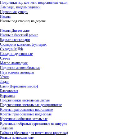
Подставки под ковчеги, водосвятные чаши
Лампады, подлампадники
Церковная утварь
Иконы
Иконы под старину на дереве.
Иконы Дивеевские
Иконы в багетной рамке
Бархатные складни
Складни в кожаных футлярах
Складни МДФ
Складни деревянные
Свечи
Масло лампадное
Подвески автомобильные
Неугасимые лампады
Уголь
Ладан
Елей (Церковное масло)
Благовония
Керамика
Подсвечники настольные литые
Подсвечники настольные декоративные
Кресты православные настольные
Кресты православные подвесные
Крестики и образки нательные
Крестики и образки деревянные на шнурке
Ладанки
Гайтаны (бечевки для нательного крестика)
Кольца православные