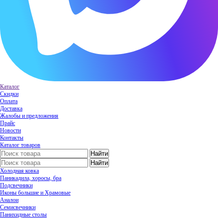
Каталог
Скидки
Оплата
Доставка
Жалобы и предложения
Прайс
Новости
Контакты
Каталог товаров
Холодная ковка
Паникадила, хоросы, бра
Подсвечники
Иконы большие и Храмовые
Аналои
Семисвечники
Панихидные столы