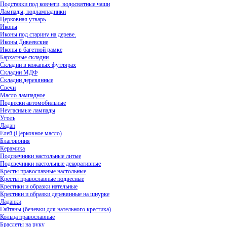
Подставки под ковчеги, водосвятные чаши
Лампады, подлампадники
Церковная утварь
Иконы
Иконы под старину на дереве.
Иконы Дивеевские
Иконы в багетной рамке
Бархатные складни
Складни в кожаных футлярах
Складни МДФ
Складни деревянные
Свечи
Масло лампадное
Подвески автомобильные
Неугасимые лампады
Уголь
Ладан
Елей (Церковное масло)
Благовония
Керамика
Подсвечники настольные литые
Подсвечники настольные декоративные
Кресты православные настольные
Кресты православные подвесные
Крестики и образки нательные
Крестики и образки деревянные на шнурке
Ладанки
Гайтаны (бечевки для нательного крестика)
Кольца православные
Браслеты на руку