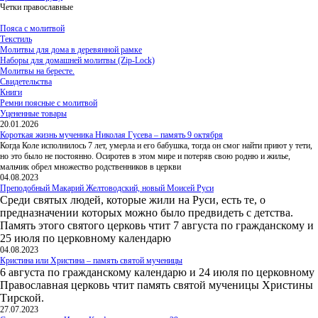
Четки православные
Пояса с молитвой
Текстиль
Молитвы для дома в деревянной рамке
Наборы для домашней молитвы (Zip-Lock)
Молитвы на бересте.
Свидетельства
Книги
Ремни поясные с молитвой
Уцененные товары
20.01.2026
Короткая жизнь мученика Николая Гусева – память 9 октября
Когда Коле исполнилось 7 лет, умерла и его бабушка, тогда он смог найти приют у тети,
но это было не постоянно. Осиротев в этом мире и потеряв свою родню и жилье,
мальчик обрел множество родственников в церкви
04.08.2023
Преподобный Макарий Желтоводский, новый Моисей Руси
Среди святых людей, которые жили на Руси, есть те, о
предназначении которых можно было предвидеть с детства.
Память этого святого церковь чтит 7 августа по гражданскому и
25 июля по церковному календарю
04.08.2023
Кристина или Христина – память святой мученицы
6 августа по гражданскому календарю и 24 июля по церковному
Православная церковь чтит память святой мученицы Христины
Тирской.
27.07.2023