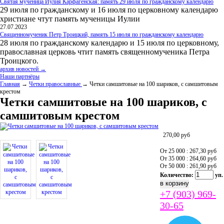
Святая мученица Иулия Карфагенская: память 29 июля по гражданскому календарю
29 июля по гражданскому и 16 июля по церковному календарю
христиане чтут память мученицы Иулии
27.07.2023
Священномученик Петр Троицкий, память 15 июля по гражданскому календарю
28 июля по гражданскому календарю и 15 июля по церковному,
православная церковь чтит память священномученика Петра
Троицкого.
архив новостей →
Наши партнёры
Главная
→
Четки православные
→ Четки самшитовые на 100 шариков, с самшитовым
крестом
Четки самшитовые на 100 шариков, с
самшитовым крестом
270,00
руб
От 25 000 : 267,30
руб
От 35 000 : 264,60
руб
От 50 000 : 261,90
руб
Количество:
уп.
+7 (903) 969-
30-65