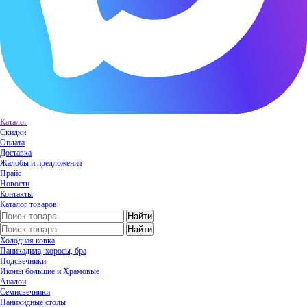
Каталог
Скидки
Оплата
Доставка
Жалобы и предложения
Прайс
Новости
Контакты
Каталог товаров
Холодная ковка
Паникадила, хоросы, бра
Подсвечники
Иконы большие и Храмовые
Аналои
Семисвечники
Панихидные столы