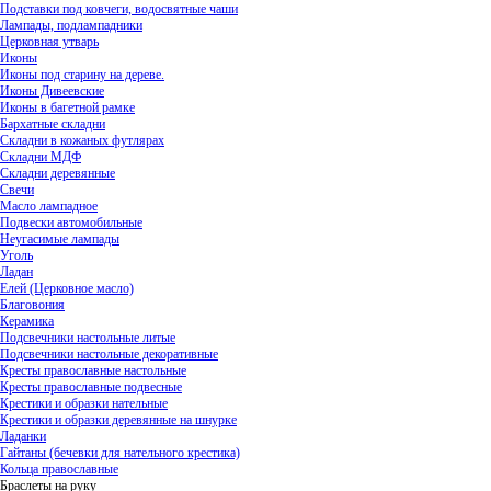
Подставки под ковчеги, водосвятные чаши
Лампады, подлампадники
Церковная утварь
Иконы
Иконы под старину на дереве.
Иконы Дивеевские
Иконы в багетной рамке
Бархатные складни
Складни в кожаных футлярах
Складни МДФ
Складни деревянные
Свечи
Масло лампадное
Подвески автомобильные
Неугасимые лампады
Уголь
Ладан
Елей (Церковное масло)
Благовония
Керамика
Подсвечники настольные литые
Подсвечники настольные декоративные
Кресты православные настольные
Кресты православные подвесные
Крестики и образки нательные
Крестики и образки деревянные на шнурке
Ладанки
Гайтаны (бечевки для нательного крестика)
Кольца православные
Браслеты на руку