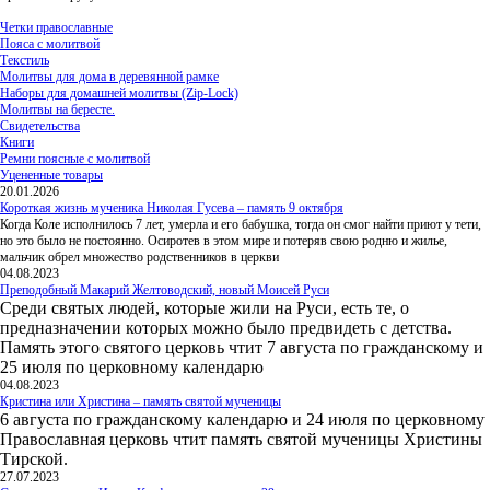
Четки православные
Пояса с молитвой
Текстиль
Молитвы для дома в деревянной рамке
Наборы для домашней молитвы (Zip-Lock)
Молитвы на бересте.
Свидетельства
Книги
Ремни поясные с молитвой
Уцененные товары
20.01.2026
Короткая жизнь мученика Николая Гусева – память 9 октября
Когда Коле исполнилось 7 лет, умерла и его бабушка, тогда он смог найти приют у тети,
но это было не постоянно. Осиротев в этом мире и потеряв свою родню и жилье,
мальчик обрел множество родственников в церкви
04.08.2023
Преподобный Макарий Желтоводский, новый Моисей Руси
Среди святых людей, которые жили на Руси, есть те, о
предназначении которых можно было предвидеть с детства.
Память этого святого церковь чтит 7 августа по гражданскому и
25 июля по церковному календарю
04.08.2023
Кристина или Христина – память святой мученицы
6 августа по гражданскому календарю и 24 июля по церковному
Православная церковь чтит память святой мученицы Христины
Тирской.
27.07.2023