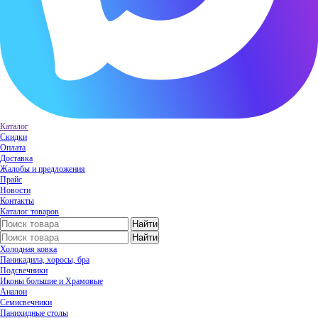
Каталог
Скидки
Оплата
Доставка
Жалобы и предложения
Прайс
Новости
Контакты
Каталог товаров
Холодная ковка
Паникадила, хоросы, бра
Подсвечники
Иконы большие и Храмовые
Аналои
Семисвечники
Панихидные столы