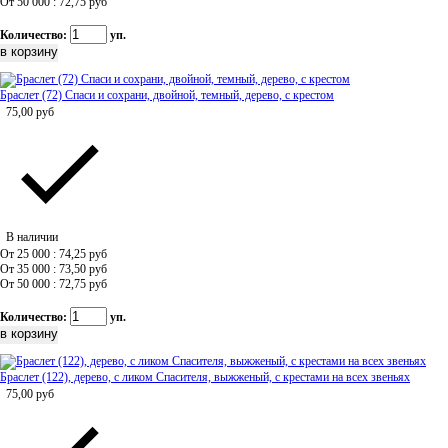
От 50 000 : 72,75
руб
Количество:
уп.
Браслет (72) Спаси и сохрани, двойной, темный, дерево, с крестом
75,00
руб
В наличии
От 25 000 : 74,25
руб
От 35 000 : 73,50
руб
От 50 000 : 72,75
руб
Количество:
уп.
Браслет (122), дерево, с ликом Спасителя, выжженый, с крестами на всех звеньях
75,00
руб