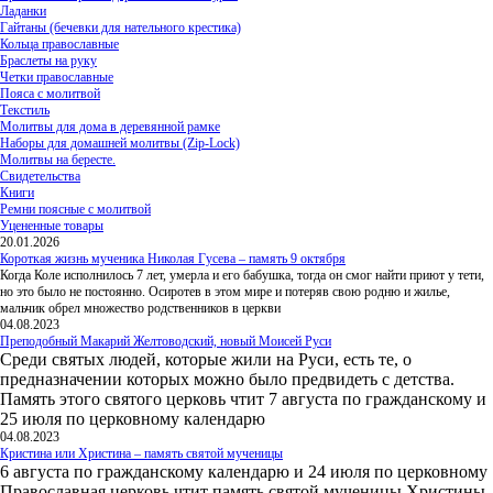
Ладанки
Гайтаны (бечевки для нательного крестика)
Кольца православные
Браслеты на руку
Четки православные
Пояса с молитвой
Текстиль
Молитвы для дома в деревянной рамке
Наборы для домашней молитвы (Zip-Lock)
Молитвы на бересте.
Свидетельства
Книги
Ремни поясные с молитвой
Уцененные товары
20.01.2026
Короткая жизнь мученика Николая Гусева – память 9 октября
Когда Коле исполнилось 7 лет, умерла и его бабушка, тогда он смог найти приют у тети,
но это было не постоянно. Осиротев в этом мире и потеряв свою родню и жилье,
мальчик обрел множество родственников в церкви
04.08.2023
Преподобный Макарий Желтоводский, новый Моисей Руси
Среди святых людей, которые жили на Руси, есть те, о
предназначении которых можно было предвидеть с детства.
Память этого святого церковь чтит 7 августа по гражданскому и
25 июля по церковному календарю
04.08.2023
Кристина или Христина – память святой мученицы
6 августа по гражданскому календарю и 24 июля по церковному
Православная церковь чтит память святой мученицы Христины