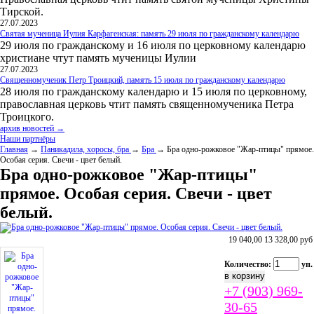
Тирской.
27.07.2023
Святая мученица Иулия Карфагенская: память 29 июля по гражданскому календарю
29 июля по гражданскому и 16 июля по церковному календарю
христиане чтут память мученицы Иулии
27.07.2023
Священномученик Петр Троицкий, память 15 июля по гражданскому календарю
28 июля по гражданскому календарю и 15 июля по церковному,
православная церковь чтит память священномученика Петра
Троицкого.
архив новостей →
Наши партнёры
Главная
→
Паникадила, хоросы, бра
→
Бра
→ Бра одно-рожковое "Жар-птицы" прямое.
Особая серия. Свечи - цвет белый.
Бра одно-рожковое "Жар-птицы"
прямое. Особая серия. Свечи - цвет
белый.
19 040,00
13 328,00
руб
Количество:
уп.
+7 (903) 969-
30-65