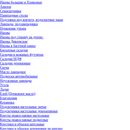
Иконы большие и Храмовые
Аналои
Семисвечники
Панихидные столы
Подставки под ковчеги, водосвятные чаши
Лампады, подлампадники
Церковная утварь
Иконы
Иконы под старину на дереве.
Иконы Дивеевские
Иконы в багетной рамке
Бархатные складни
Складни в кожаных футлярах
Складни МДФ
Складни деревянные
Свечи
Масло лампадное
Подвески автомобильные
Неугасимые лампады
Уголь
Ладан
Елей (Церковное масло)
Благовония
Керамика
Подсвечники настольные литые
Подсвечники настольные декоративные
Кресты православные настольные
Кресты православные подвесные
Крестики и образки нательные
Крестики и образки деревянные на шнурке