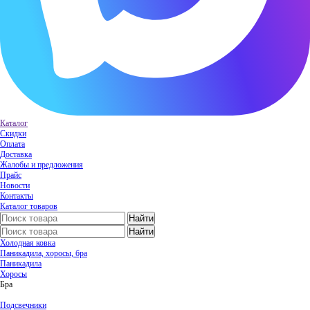
Каталог
Скидки
Оплата
Доставка
Жалобы и предложения
Прайс
Новости
Контакты
Каталог товаров
Холодная ковка
Паникадила, хоросы, бра
Паникадила
Хоросы
Бра
Подсвечники