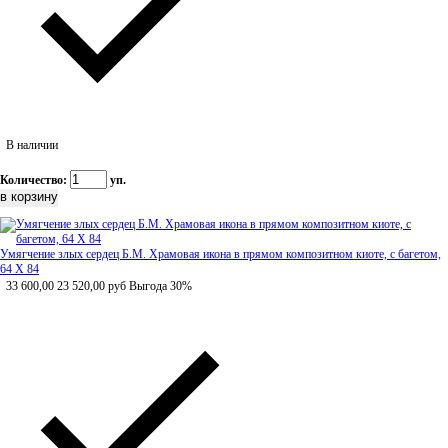
В наличии
Количество:
уп.
Умягчение злых сердец Б.М. Храмовая икона в прямом композитном киоте, с багетом,
64 Х 84
33 600,00
23 520,00
руб
Выгода 30%