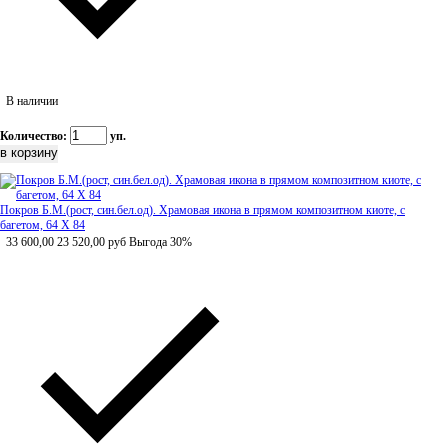
В наличии
Количество:
уп.
Покров Б.М.(рост, син.бел.од). Храмовая икона в прямом композитном киоте, с
багетом, 64 Х 84
33 600,00
23 520,00
руб
Выгода 30%