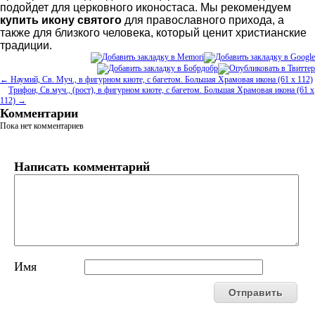
подойдет для церковного иконостаса. Мы рекомендуем
купить икону святого
для православного прихода, а
также для близкого человека, который ценит христианские
традиции.
← Наумий, Св. Муч., в фигурном киоте, с багетом. Большая Храмовая икона (61 х 112)
Трифон, Св.муч., (рост), в фигурном киоте, с багетом. Большая Храмовая икона (61 х
112) →
Комментарии
Пока нет комментариев
Написать комментарий
Имя