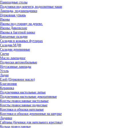
Панихидные столы
Подставки под ковчеги, водосвятные чаши
Лампады, подлампадники
Церковная утварь
Иконы
Иконы под старину на дереве.
Иконы Дивеевские
Иконы в багетной рамке
Бархатные складни
Складни в кожаных футлярах
Складни МДФ
Складни деревянные
Свечи
Масло лампадное
Подвески автомобильные
Неугасимые лампады
Уголь
Ладан
Елей (Церковное масло)
Благовония
Керамика
Подсвечники настольные литые
Подсвечники настольные декоративные
Кресты православные настольные
Кресты православные подвесные
Крестики и образки нательные
Крестики и образки деревянные на шнурке
Ладанки
Гайтаны (бечевки для нательного крестика)
Кольца православные