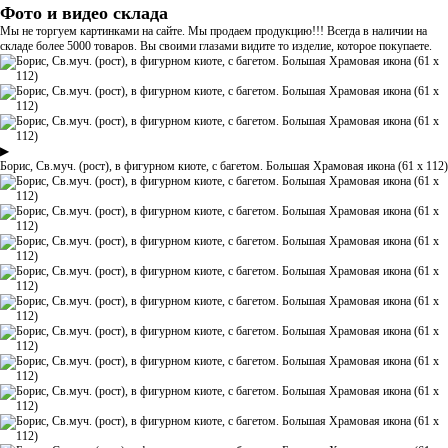
Фото и видео склада
Мы не торгуем картинками на сайте. Мы продаем продукцию!!! Всегда в наличии на
складе более 5000 товаров. Вы своими глазами видите то изделие, которое покупаете.
▶
Борис, Св.муч. (рост), в фигурном киоте, с багетом. Большая Храмовая икона (61 х 112)