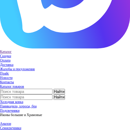
Каталог
Скидки
Оплата
Доставка
Жалобы и предложения
Прайс
Новости
Контакты
Каталог товаров
Холодная ковка
Паникадила, хоросы, бра
Подсвечники
Иконы большие и Храмовые
Аналои
Семисвечники