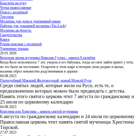
Браслеты на руку
Четки православные
Пояса с молитвой
Текстиль
Молитвы для дома в деревянной рамке
Наборы для домашней молитвы (Zip-Lock)
Молитвы на бересте.
Свидетельства
Книги
Ремни поясные с молитвой
Уцененные товары
20.01.2026
Короткая жизнь мученика Николая Гусева – память 9 октября
Когда Коле исполнилось 7 лет, умерла и его бабушка, тогда он смог найти приют у тети,
но это было не постоянно. Осиротев в этом мире и потеряв свою родню и жилье,
мальчик обрел множество родственников в церкви
04.08.2023
Преподобный Макарий Желтоводский, новый Моисей Руси
Среди святых людей, которые жили на Руси, есть те, о
предназначении которых можно было предвидеть с детства.
Память этого святого церковь чтит 7 августа по гражданскому и
25 июля по церковному календарю
04.08.2023
Кристина или Христина – память святой мученицы
6 августа по гражданскому календарю и 24 июля по церковному
Православная церковь чтит память святой мученицы Христины
Тирской.
27.07.2023