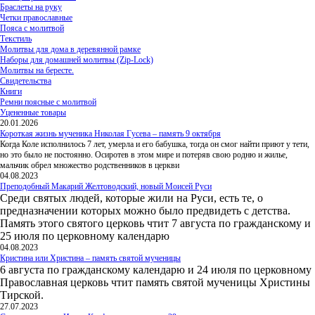
Браслеты на руку
Четки православные
Пояса с молитвой
Текстиль
Молитвы для дома в деревянной рамке
Наборы для домашней молитвы (Zip-Lock)
Молитвы на бересте.
Свидетельства
Книги
Ремни поясные с молитвой
Уцененные товары
20.01.2026
Короткая жизнь мученика Николая Гусева – память 9 октября
Когда Коле исполнилось 7 лет, умерла и его бабушка, тогда он смог найти приют у тети,
но это было не постоянно. Осиротев в этом мире и потеряв свою родню и жилье,
мальчик обрел множество родственников в церкви
04.08.2023
Преподобный Макарий Желтоводский, новый Моисей Руси
Среди святых людей, которые жили на Руси, есть те, о
предназначении которых можно было предвидеть с детства.
Память этого святого церковь чтит 7 августа по гражданскому и
25 июля по церковному календарю
04.08.2023
Кристина или Христина – память святой мученицы
6 августа по гражданскому календарю и 24 июля по церковному
Православная церковь чтит память святой мученицы Христины
Тирской.
27.07.2023