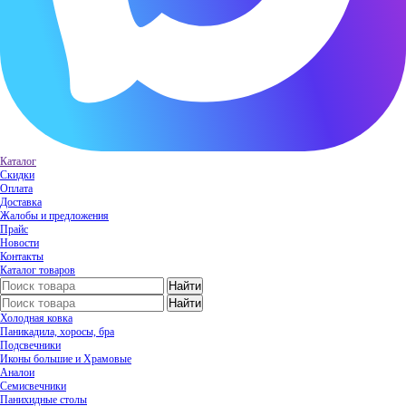
Каталог
Скидки
Оплата
Доставка
Жалобы и предложения
Прайс
Новости
Контакты
Каталог товаров
Холодная ковка
Паникадила, хоросы, бра
Подсвечники
Иконы большие и Храмовые
Аналои
Семисвечники
Панихидные столы