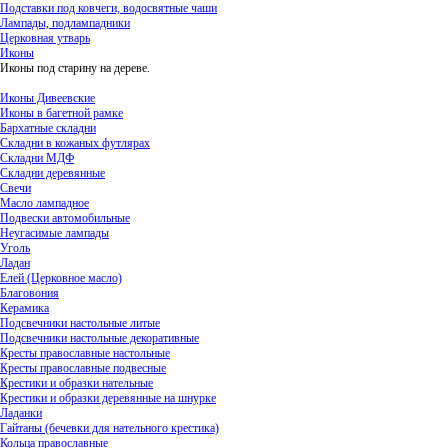
Подставки под ковчеги, водосвятные чаши
Лампады, подлампадники
Церковная утварь
Иконы
Иконы под старину на дереве.
Иконы Дивеевские
Иконы в багетной рамке
Бархатные складни
Складни в кожаных футлярах
Складни МДФ
Складни деревянные
Свечи
Масло лампадное
Подвески автомобильные
Неугасимые лампады
Уголь
Ладан
Елей (Церковное масло)
Благовония
Керамика
Подсвечники настольные литые
Подсвечники настольные декоративные
Кресты православные настольные
Кресты православные подвесные
Крестики и образки нательные
Крестики и образки деревянные на шнурке
Ладанки
Гайтаны (бечевки для нательного крестика)
Кольца православные