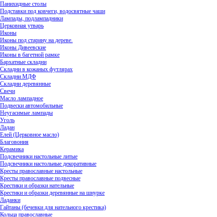
Панихидные столы
Подставки под ковчеги, водосвятные чаши
Лампады, подлампадники
Церковная утварь
Иконы
Иконы под старину на дереве.
Иконы Дивеевские
Иконы в багетной рамке
Бархатные складни
Складни в кожаных футлярах
Складни МДФ
Складни деревянные
Свечи
Масло лампадное
Подвески автомобильные
Неугасимые лампады
Уголь
Ладан
Елей (Церковное масло)
Благовония
Керамика
Подсвечники настольные литые
Подсвечники настольные декоративные
Кресты православные настольные
Кресты православные подвесные
Крестики и образки нательные
Крестики и образки деревянные на шнурке
Ладанки
Гайтаны (бечевки для нательного крестика)
Кольца православные