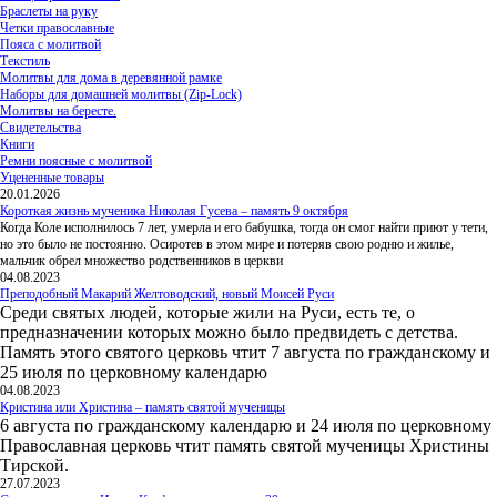
Браслеты на руку
Четки православные
Пояса с молитвой
Текстиль
Молитвы для дома в деревянной рамке
Наборы для домашней молитвы (Zip-Lock)
Молитвы на бересте.
Свидетельства
Книги
Ремни поясные с молитвой
Уцененные товары
20.01.2026
Короткая жизнь мученика Николая Гусева – память 9 октября
Когда Коле исполнилось 7 лет, умерла и его бабушка, тогда он смог найти приют у тети,
но это было не постоянно. Осиротев в этом мире и потеряв свою родню и жилье,
мальчик обрел множество родственников в церкви
04.08.2023
Преподобный Макарий Желтоводский, новый Моисей Руси
Среди святых людей, которые жили на Руси, есть те, о
предназначении которых можно было предвидеть с детства.
Память этого святого церковь чтит 7 августа по гражданскому и
25 июля по церковному календарю
04.08.2023
Кристина или Христина – память святой мученицы
6 августа по гражданскому календарю и 24 июля по церковному
Православная церковь чтит память святой мученицы Христины
Тирской.
27.07.2023