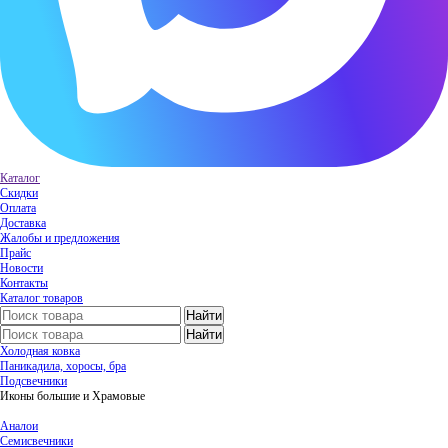
Каталог
Скидки
Оплата
Доставка
Жалобы и предложения
Прайс
Новости
Контакты
Каталог товаров
Холодная ковка
Паникадила, хоросы, бра
Подсвечники
Иконы большие и Храмовые
Аналои
Семисвечники