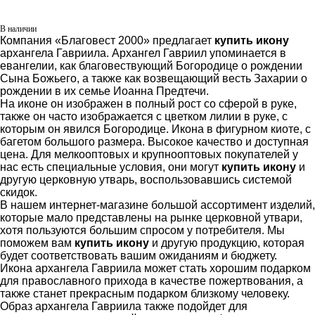
В наличии
Компания «Благовест 2000» предлагает
купить икону
архангела Гавриила. Архангел Гавриил упоминается в
евангелии, как благовествующий Богородице о рождении
Сына Божьего, а также как возвещающий весть Захарии о
рождении в их семье Иоанна Предтечи.
На иконе он изображен в полный рост со сферой в руке,
также он часто изображается с цветком лилии в руке, с
которым он явился Богородице. Икона в фигурном киоте, с
багетом большого размера. Высокое качество и доступная
цена. Для мелкооптовых и крупнооптовых покупателей у
нас есть специальные условия, они могут
купить икону
и
другую церковную утварь, воспользовавшись системой
скидок.
В нашем интернет-магазине большой ассортимент изделий,
которые мало представлены на рынке церковной утвари,
хотя пользуются большим спросом у потребителя. Мы
поможем вам
купить икону
и другую продукцию, которая
будет соответствовать вашим ожиданиям и бюджету.
Икона архангела Гавриила может стать хорошим подарком
для православного прихода в качестве пожертвования, а
также станет прекрасным подарком близкому человеку.
Образ архангела Гавриила также подойдет для