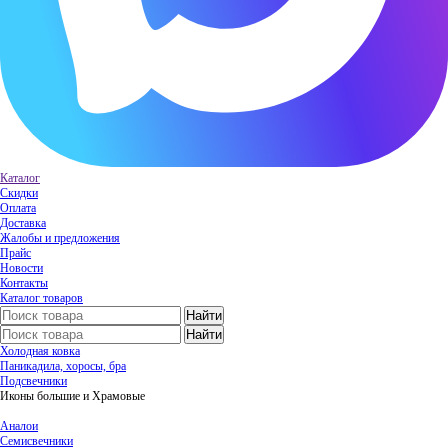
Каталог
Скидки
Оплата
Доставка
Жалобы и предложения
Прайс
Новости
Контакты
Каталог товаров
Холодная ковка
Паникадила, хоросы, бра
Подсвечники
Иконы большие и Храмовые
Аналои
Семисвечники