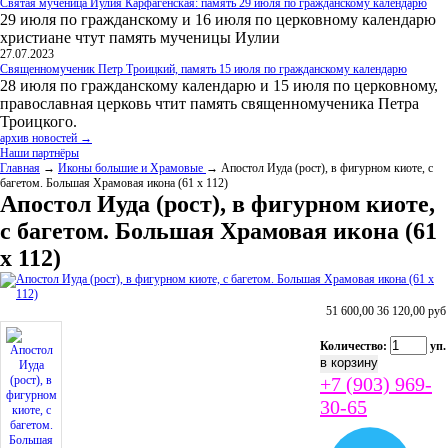
Святая мученица Иулия Карфагенская: память 29 июля по гражданскому календарю
29 июля по гражданскому и 16 июля по церковному календарю
христиане чтут память мученицы Иулии
27.07.2023
Священномученик Петр Троицкий, память 15 июля по гражданскому календарю
28 июля по гражданскому календарю и 15 июля по церковному,
православная церковь чтит память священномученика Петра
Троицкого.
архив новостей →
Наши партнёры
Главная
→
Иконы большие и Храмовые
→ Апостол Иуда (рост), в фигурном киоте, с
багетом. Большая Храмовая икона (61 х 112)
Апостол Иуда (рост), в фигурном киоте,
с багетом. Большая Храмовая икона (61
х 112)
51 600,00
36 120,00
руб
Количество:
уп.
+7 (903) 969-
30-65