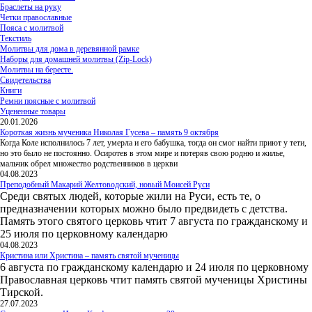
Браслеты на руку
Четки православные
Пояса с молитвой
Текстиль
Молитвы для дома в деревянной рамке
Наборы для домашней молитвы (Zip-Lock)
Молитвы на бересте.
Свидетельства
Книги
Ремни поясные с молитвой
Уцененные товары
20.01.2026
Короткая жизнь мученика Николая Гусева – память 9 октября
Когда Коле исполнилось 7 лет, умерла и его бабушка, тогда он смог найти приют у тети,
но это было не постоянно. Осиротев в этом мире и потеряв свою родню и жилье,
мальчик обрел множество родственников в церкви
04.08.2023
Преподобный Макарий Желтоводский, новый Моисей Руси
Среди святых людей, которые жили на Руси, есть те, о
предназначении которых можно было предвидеть с детства.
Память этого святого церковь чтит 7 августа по гражданскому и
25 июля по церковному календарю
04.08.2023
Кристина или Христина – память святой мученицы
6 августа по гражданскому календарю и 24 июля по церковному
Православная церковь чтит память святой мученицы Христины
Тирской.
27.07.2023