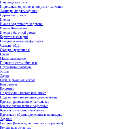
Панихидные столы
Подставки под ковчеги, водосвятные чаши
Лампады, подлампадники
Церковная утварь
Иконы
Иконы под старину на дереве.
Иконы Дивеевские
Иконы в багетной рамке
Бархатные складни
Складни в кожаных футлярах
Складни МДФ
Складни деревянные
Свечи
Масло лампадное
Подвески автомобильные
Неугасимые лампады
Уголь
Ладан
Елей (Церковное масло)
Благовония
Керамика
Подсвечники настольные литые
Подсвечники настольные декоративные
Кресты православные настольные
Кресты православные подвесные
Крестики и образки нательные
Крестики и образки деревянные на шнурке
Ладанки
Гайтаны (бечевки для нательного крестика)
Кольца православные