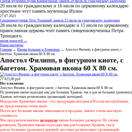
Святая мученица Иулия Карфагенская: память 29 июля по гражданскому календарю
29 июля по гражданскому и 16 июля по церковному календарю
христиане чтут память мученицы Иулии
27.07.2023
Священномученик Петр Троицкий, память 15 июля по гражданскому календарю
28 июля по гражданскому календарю и 15 июля по церковному,
православная церковь чтит память священномученика Петра
Троицкого.
архив новостей →
Наши партнёры
Главная
→
Иконы большие и Храмовые
→ Апостол Филипп, в фигурном киоте, с
багетом. Храмовая икона 60 Х 80 см.
Апостол Филипп, в фигурном киоте, с
багетом. Храмовая икона 60 Х 80 см.
27 825,00
руб
Нет в наличии
Апостол Филипп, в фигурном киоте, с багетом. Храмовая икона 60 Х 80 см.
По размерам икона подходит как для больших Храмов, так и для не больших (домовых)
Храмов, местных религиозных организаций, коттеджей.
Недорогие Храмовые иконы - это продукция, которая в России востребована,
но представлена очень мало.
Почти все большие иконы, имеющиеся в продаже, имеют очень высокую
стоимость.
Мы предлагаем именно
недорогие
иконы больших размеров. По своим
размерам, Храмовые иконы подходят как для больших Храмов, так и
для не больших (домовых) церквей, местных религиозных организаций,