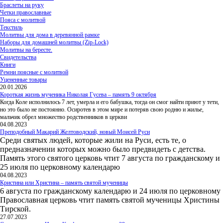
Браслеты на руку
Четки православные
Пояса с молитвой
Текстиль
Молитвы для дома в деревянной рамке
Наборы для домашней молитвы (Zip-Lock)
Молитвы на бересте.
Свидетельства
Книги
Ремни поясные с молитвой
Уцененные товары
20.01.2026
Короткая жизнь мученика Николая Гусева – память 9 октября
Когда Коле исполнилось 7 лет, умерла и его бабушка, тогда он смог найти приют у тети,
но это было не постоянно. Осиротев в этом мире и потеряв свою родню и жилье,
мальчик обрел множество родственников в церкви
04.08.2023
Преподобный Макарий Желтоводский, новый Моисей Руси
Среди святых людей, которые жили на Руси, есть те, о
предназначении которых можно было предвидеть с детства.
Память этого святого церковь чтит 7 августа по гражданскому и
25 июля по церковному календарю
04.08.2023
Кристина или Христина – память святой мученицы
6 августа по гражданскому календарю и 24 июля по церковному
Православная церковь чтит память святой мученицы Христины
Тирской.
27.07.2023