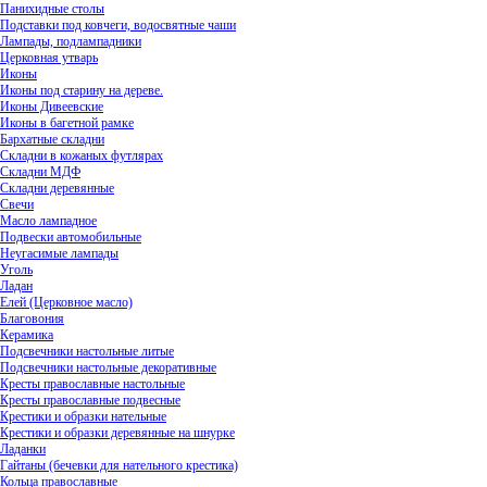
Панихидные столы
Подставки под ковчеги, водосвятные чаши
Лампады, подлампадники
Церковная утварь
Иконы
Иконы под старину на дереве.
Иконы Дивеевские
Иконы в багетной рамке
Бархатные складни
Складни в кожаных футлярах
Складни МДФ
Складни деревянные
Свечи
Масло лампадное
Подвески автомобильные
Неугасимые лампады
Уголь
Ладан
Елей (Церковное масло)
Благовония
Керамика
Подсвечники настольные литые
Подсвечники настольные декоративные
Кресты православные настольные
Кресты православные подвесные
Крестики и образки нательные
Крестики и образки деревянные на шнурке
Ладанки
Гайтаны (бечевки для нательного крестика)
Кольца православные