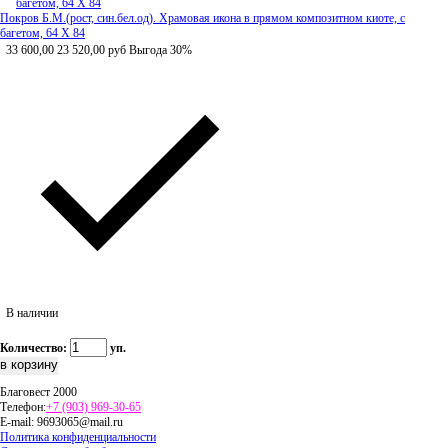
Покров Б.М.(рост, син.бел.од). Храмовая икона в прямом композитном киоте, с
багетом, 64 Х 84
33 600,00
23 520,00
руб
Выгода 30%
В наличии
Количество:
уп.
Благовест 2000
Телефон:
+7 (903) 969-30-65
E-mail:
9693065@mail.ru
Политика конфиденциальности