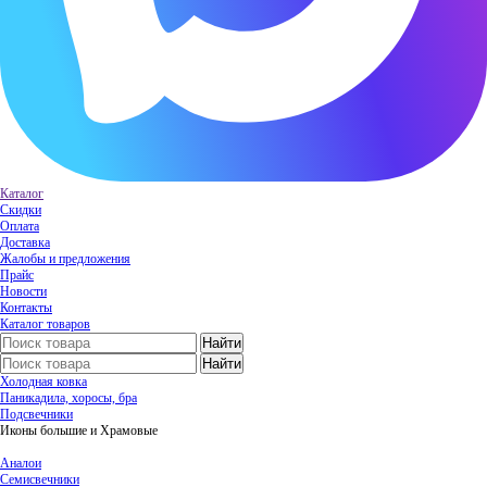
Каталог
Скидки
Оплата
Доставка
Жалобы и предложения
Прайс
Новости
Контакты
Каталог товаров
Холодная ковка
Паникадила, хоросы, бра
Подсвечники
Иконы большие и Храмовые
Аналои
Семисвечники