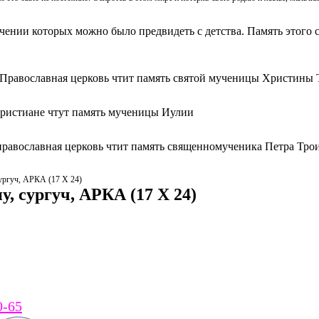
ачении которых можно было предвидеть с детства. Память этого с
 Православная церковь чтит память святой мученицы Христины 
христиане чтут память мученицы Иулии
православная церковь чтит память священномученика Петра Тро
ургуч, АРКА (17 Х 24)
, сургуч, АРКА (17 Х 24)
0-65