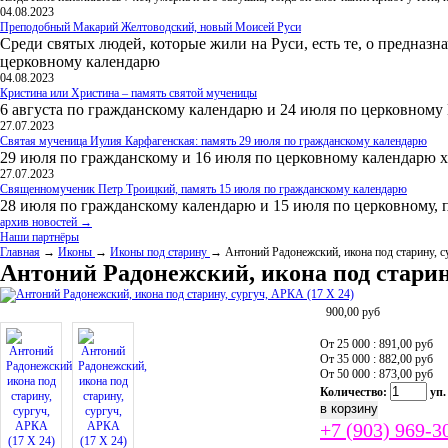
04.08.2023
Преподобный Макарий Желтоводский, новый Моисей Руси
Среди святых людей, которые жили на Руси, есть те, о предназн
церковному календарю
04.08.2023
Кристина или Христина – память святой мученицы
6 августа по гражданскому календарю и 24 июля по церковному
27.07.2023
Святая мученица Иулия Карфагенская: память 29 июля по гражданскому календарю
29 июля по гражданскому и 16 июля по церковному календарю 
27.07.2023
Священномученик Петр Троицкий, память 15 июля по гражданскому календарю
28 июля по гражданскому календарю и 15 июля по церковному, 
архив новостей →
Наши партнёры
Главная
→
Иконы
→
Иконы под старину
→ Антоний Радонежский, икона под старину, с
Антоний Радонежский, икона под старину
900,00
руб
От 25 000 : 891,00
руб
От 35 000 : 882,00
руб
От 50 000 : 873,00
руб
Количество:
уп.
+7 (903) 969-3