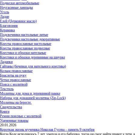
Подвески автомобильные
Неугасимые лампады
Уголь
Ладан
Елей (Церковное масло)
Благовония
Керамика
Подсвечники настольные литые
Подсвечники настольные декоративные
Кресты православные настольные
Кресты православные подвесные
Крестики и образки нательные
Крестики и образки деревянные на шнурке
Ладанки
Гайтаны (бечевки для нательного крестика)
Кольца православные
Браслеты на руку
Четки православные
Пояса с молитвой
Текстиль
Молитвы для дома в деревянной рамке
Наборы для домашней молитвы (Zip-Lock)
Молитвы на бересте.
Свидетельства
Книги
Ремни поясные с молитвой
Уцененные товары
20.01.2026
Короткая жизнь мученика Николая Гусева – память 9 октября
Когда Коле исполнилось 7 лет, умерла и его бабушка, тогда он смог найти приют у тети