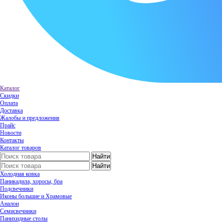
Каталог
Скидки
Оплата
Доставка
Жалобы и предложения
Прайс
Новости
Контакты
Каталог товаров
Холодная ковка
Паникадила, хоросы, бра
Подсвечники
Иконы большие и Храмовые
Аналои
Семисвечники
Панихидные столы