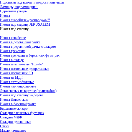
Подставки под ковчеги, водосвятные чаши
Лампады, подлампадники
Церковная утварь
Иконы
Иконы аналойные - распродажа!!!
Иконы под старину JERUSALEM
Иконы под старину
Иконы синайские
Иконы в деревянной рамке
Иконы в деревянной рамке с окладом
Иконы греческие
Иконы греческие в бархатных футлярах
Иконы в окладе
Иконы пластиковые "Голубь"
Иконы настольные декоративные
Иконы настольные 3D
Иконы на МДФ
Иконы автомобильные
Иконы ламинированные
Лики святых на картоне (полиграфия)
Иконы под старину на дереве.
Иконы Дивеевские
Иконы в багетной рамке
Бархатные складни
Складни в кожаных футлярах
Складни МДФ
Складни деревянные
Свечи
Масло лампадное