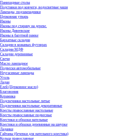
Панихидные столы
Подставки под ковчеги, водосвятные чаши
Лампады, подлампадники
Церковная утварь
Иконы
Иконы под старину на дереве.
Иконы Дивеевские
Иконы в багетной рамке
Бархатные складни
Складни в кожаных футлярах
Складни МДФ
Складни деревянные
Свечи
Масло лампадное
Подвески автомобильные
Неугасимые лампады
Уголь
Ладан
Елей (Церковное масло)
Благовония
Керамика
Подсвечники настольные литые
Подсвечники настольные декоративные
Кресты православные настольные
Кресты православные подвесные
Крестики и образки нательные
Крестики и образки деревянные на шнурке
Ладанки
Гайтаны (бечевки для нательного крестика)
Кольца православные