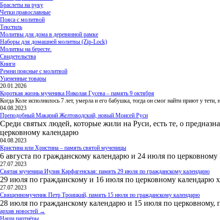
Браслеты на руку
Четки православные
Пояса с молитвой
Текстиль
Молитвы для дома в деревянной рамке
Наборы для домашней молитвы (Zip-Lock)
Молитвы на бересте.
Свидетельства
Книги
Ремни поясные с молитвой
Уцененные товары
20.01.2026
Короткая жизнь мученика Николая Гусева – память 9 октября
Когда Коле исполнилось 7 лет, умерла и его бабушка, тогда он смог найти приют у тети
04.08.2023
Преподобный Макарий Желтоводский, новый Моисей Руси
Среди святых людей, которые жили на Руси, есть те, о предназн
церковному календарю
04.08.2023
Кристина или Христина – память святой мученицы
6 августа по гражданскому календарю и 24 июля по церковному
27.07.2023
Святая мученица Иулия Карфагенская: память 29 июля по гражданскому календарю
29 июля по гражданскому и 16 июля по церковному календарю 
27.07.2023
Священномученик Петр Троицкий, память 15 июля по гражданскому календарю
28 июля по гражданскому календарю и 15 июля по церковному, 
архив новостей →
Наши партнёры