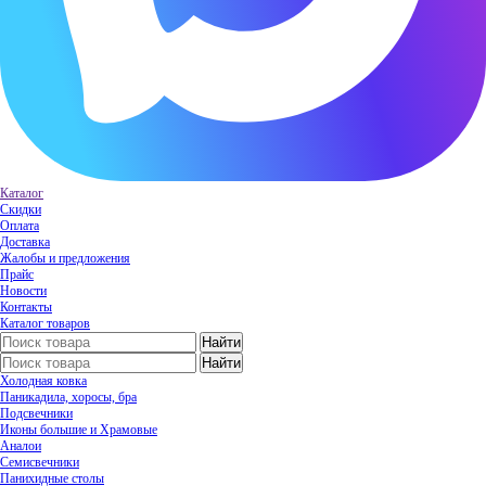
Каталог
Скидки
Оплата
Доставка
Жалобы и предложения
Прайс
Новости
Контакты
Каталог товаров
Холодная ковка
Паникадила, хоросы, бра
Подсвечники
Иконы большие и Храмовые
Аналои
Семисвечники
Панихидные столы