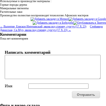
Используемые в производстве материалы :
Горные породы дерева
Минеральные пигменты
Растительные лаки
Производство полностью воспроизводит технологию Афонских мастеров
← Валентин, Епископ Интерамский, икона под старину, сургуч (17 Х 23)
Стефанида
Дамасская, Св.Муч, икона под старину, сургуч (17 Х 23) →
Комментарии
Пока нет комментариев
Написать комментарий
Имя
Фото и видео склада