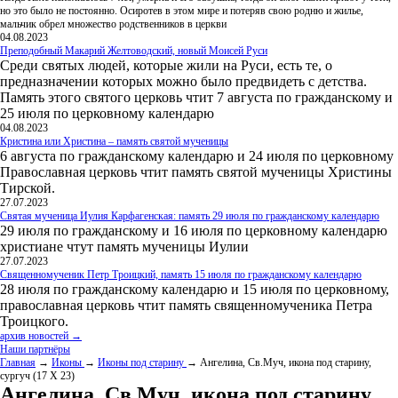
но это было не постоянно. Осиротев в этом мире и потеряв свою родню и жилье,
мальчик обрел множество родственников в церкви
04.08.2023
Преподобный Макарий Желтоводский, новый Моисей Руси
Среди святых людей, которые жили на Руси, есть те, о
предназначении которых можно было предвидеть с детства.
Память этого святого церковь чтит 7 августа по гражданскому и
25 июля по церковному календарю
04.08.2023
Кристина или Христина – память святой мученицы
6 августа по гражданскому календарю и 24 июля по церковному
Православная церковь чтит память святой мученицы Христины
Тирской.
27.07.2023
Святая мученица Иулия Карфагенская: память 29 июля по гражданскому календарю
29 июля по гражданскому и 16 июля по церковному календарю
христиане чтут память мученицы Иулии
27.07.2023
Священномученик Петр Троицкий, память 15 июля по гражданскому календарю
28 июля по гражданскому календарю и 15 июля по церковному,
православная церковь чтит память священномученика Петра
Троицкого.
архив новостей →
Наши партнёры
Главная
→
Иконы
→
Иконы под старину
→ Ангелина, Св.Муч, икона под старину,
сургуч (17 Х 23)
Ангелина, Св.Муч, икона под старину,