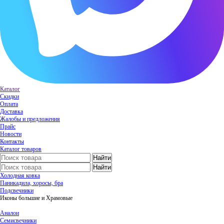
Каталог
Скидки
Оплата
Доставка
Жалобы и предложения
Прайс
Новости
Контакты
Каталог товаров
Холодная ковка
Паникадила, хоросы, бра
Подсвечники
Иконы большие и Храмовые
Аналои
Семисвечники