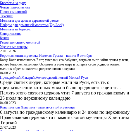
Браслеты на руку
Четки православные
Пояса с молитвой
Текстиль
Молитвы для дома в деревянной рамке
Наборы для домашней молитвы (Zip-Lock)
Молитвы на бересте.
Свидетельства
Книги
Ремни поясные с молитвой
Уцененные товары
20.01.2026
Короткая жизнь мученика Николая Гусева – память 9 октября
Когда Коле исполнилось 7 лет, умерла и его бабушка, тогда он смог найти приют у тети,
но это было не постоянно. Осиротев в этом мире и потеряв свою родню и жилье,
мальчик обрел множество родственников в церкви
04.08.2023
Преподобный Макарий Желтоводский, новый Моисей Руси
Среди святых людей, которые жили на Руси, есть те, о
предназначении которых можно было предвидеть с детства.
Память этого святого церковь чтит 7 августа по гражданскому и
25 июля по церковному календарю
04.08.2023
Кристина или Христина – память святой мученицы
6 августа по гражданскому календарю и 24 июля по церковному
Православная церковь чтит память святой мученицы Христины
Тирской.
27.07.2023