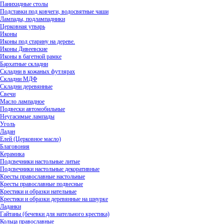
Панихидные столы
Подставки под ковчеги, водосвятные чаши
Лампады, подлампадники
Церковная утварь
Иконы
Иконы под старину на дереве.
Иконы Дивеевские
Иконы в багетной рамке
Бархатные складни
Складни в кожаных футлярах
Складни МДФ
Складни деревянные
Свечи
Масло лампадное
Подвески автомобильные
Неугасимые лампады
Уголь
Ладан
Елей (Церковное масло)
Благовония
Керамика
Подсвечники настольные литые
Подсвечники настольные декоративные
Кресты православные настольные
Кресты православные подвесные
Крестики и образки нательные
Крестики и образки деревянные на шнурке
Ладанки
Гайтаны (бечевки для нательного крестика)
Кольца православные