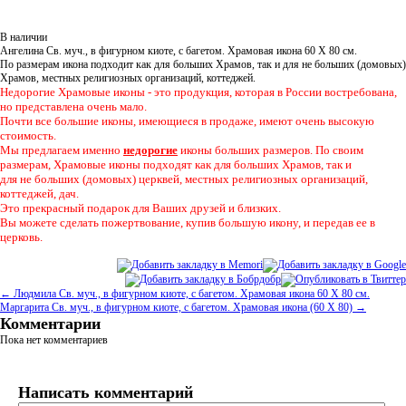
В наличии
Ангелина Св. муч., в фигурном киоте, с багетом. Храмовая икона 60 Х 80 см.
По размерам икона подходит как для больших Храмов, так и для не больших (домовых)
Храмов, местных религиозных организаций, коттеджей.
Недорогие Храмовые иконы - это продукция, которая в России востребована,
но представлена очень мало.
Почти все большие иконы, имеющиеся в продаже, имеют очень высокую
стоимость.
Мы предлагаем именно
недорогие
иконы больших размеров. По своим
размерам, Храмовые иконы подходят как для больших Храмов, так и
для не больших (домовых) церквей, местных религиозных организаций,
коттеджей, дач.
Это прекрасный подарок для Ваших друзей и близких.
Вы можете сделать пожертвование, купив большую икону, и передав ее в
церковь.
← Людмила Св. муч., в фигурном киоте, с багетом. Храмовая икона 60 Х 80 см.
Маргарита Св. муч., в фигурном киоте, с багетом. Храмовая икона (60 Х 80) →
Комментарии
Пока нет комментариев
Написать комментарий