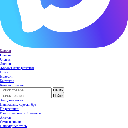
Каталог
Скидки
Оплата
Доставка
Жалобы и предложения
Прайс
Новости
Контакты
Каталог товаров
Холодная ковка
Паникадила, хоросы, бра
Подсвечники
Иконы большие и Храмовые
Аналои
Семисвечники
Панихидные столы