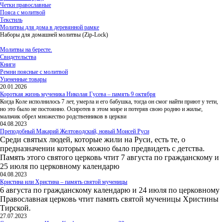
Четки православные
Пояса с молитвой
Текстиль
Молитвы для дома в деревянной рамке
Наборы для домашней молитвы (Zip-Lock)
Молитвы на бересте.
Свидетельства
Книги
Ремни поясные с молитвой
Уцененные товары
20.01.2026
Короткая жизнь мученика Николая Гусева – память 9 октября
Когда Коле исполнилось 7 лет, умерла и его бабушка, тогда он смог найти приют у тети,
но это было не постоянно. Осиротев в этом мире и потеряв свою родню и жилье,
мальчик обрел множество родственников в церкви
04.08.2023
Преподобный Макарий Желтоводский, новый Моисей Руси
Среди святых людей, которые жили на Руси, есть те, о
предназначении которых можно было предвидеть с детства.
Память этого святого церковь чтит 7 августа по гражданскому и
25 июля по церковному календарю
04.08.2023
Кристина или Христина – память святой мученицы
6 августа по гражданскому календарю и 24 июля по церковному
Православная церковь чтит память святой мученицы Христины
Тирской.
27.07.2023