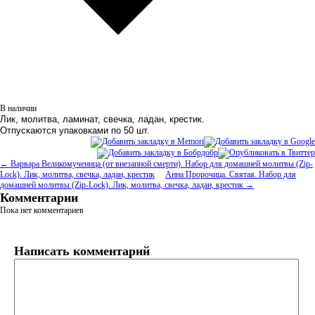
В наличии
Лик, молитва, ламинат, свечка, ладан, крестик.
Отпускаются упаковками по 50 шт.
← Варвара Великомученица (от внезапной смерти). Набор для домашней молитвы (Zip-
Lock). Лик, молитва, свечка, ладан, крестик
Анна Пророчица. Святая. Набор для
домашней молитвы (Zip-Lock). Лик, молитва, свечка, ладан, крестик →
Комментарии
Пока нет комментариев
Написать комментарий