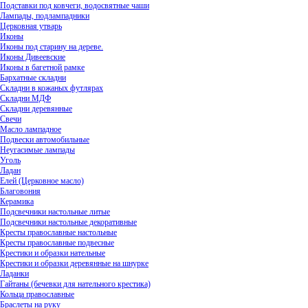
Подставки под ковчеги, водосвятные чаши
Лампады, подлампадники
Церковная утварь
Иконы
Иконы под старину на дереве.
Иконы Дивеевские
Иконы в багетной рамке
Бархатные складни
Складни в кожаных футлярах
Складни МДФ
Складни деревянные
Свечи
Масло лампадное
Подвески автомобильные
Неугасимые лампады
Уголь
Ладан
Елей (Церковное масло)
Благовония
Керамика
Подсвечники настольные литые
Подсвечники настольные декоративные
Кресты православные настольные
Кресты православные подвесные
Крестики и образки нательные
Крестики и образки деревянные на шнурке
Ладанки
Гайтаны (бечевки для нательного крестика)
Кольца православные
Браслеты на руку