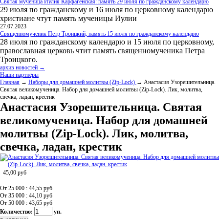
Святая мученица Иулия Карфагенская: память 29 июля по гражданскому календарю
29 июля по гражданскому и 16 июля по церковному календарю
христиане чтут память мученицы Иулии
27.07.2023
Священномученик Петр Троицкий, память 15 июля по гражданскому календарю
28 июля по гражданскому календарю и 15 июля по церковному,
православная церковь чтит память священномученика Петра
Троицкого.
архив новостей →
Наши партнёры
Главная
→
Наборы для домашней молитвы (Zip-Lock)
→ Анастасия Узорешительница.
Святая великомученица. Набор для домашней молитвы (Zip-Lock). Лик, молитва,
свечка, ладан, крестик
Анастасия Узорешительница. Святая
великомученица. Набор для домашней
молитвы (Zip-Lock). Лик, молитва,
свечка, ладан, крестик
45,00
руб
От 25 000 : 44,55
руб
От 35 000 : 44,10
руб
От 50 000 : 43,65
руб
Количество:
уп.