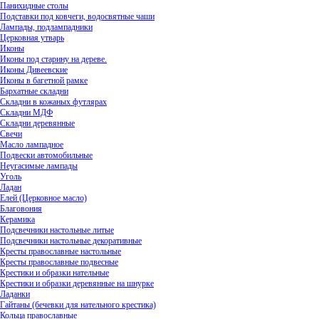
Панихидные столы
Подставки под ковчеги, водосвятные чаши
Лампады, подлампадники
Церковная утварь
Иконы
Иконы под старину на дереве.
Иконы Дивеевские
Иконы в багетной рамке
Бархатные складни
Складни в кожаных футлярах
Складни МДФ
Складни деревянные
Свечи
Масло лампадное
Подвески автомобильные
Неугасимые лампады
Уголь
Ладан
Елей (Церковное масло)
Благовония
Керамика
Подсвечники настольные литые
Подсвечники настольные декоративные
Кресты православные настольные
Кресты православные подвесные
Крестики и образки нательные
Крестики и образки деревянные на шнурке
Ладанки
Гайтаны (бечевки для нательного крестика)
Кольца православные