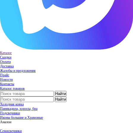
Каталог
Скидки
Оплата
Доставка
Жалобы и предложения
Прайс
Новости
Контакты
Каталог товаров
Холодная ковка
Паникадила, хоросы, бра
Подсвечники
Иконы большие и Храмовые
Аналои
Семисвечники