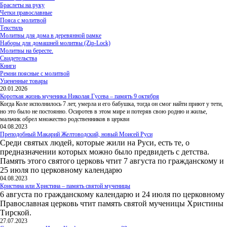
Браслеты на руку
Четки православные
Пояса с молитвой
Текстиль
Молитвы для дома в деревянной рамке
Наборы для домашней молитвы (Zip-Lock)
Молитвы на бересте.
Свидетельства
Книги
Ремни поясные с молитвой
Уцененные товары
20.01.2026
Короткая жизнь мученика Николая Гусева – память 9 октября
Когда Коле исполнилось 7 лет, умерла и его бабушка, тогда он смог найти приют у тети,
но это было не постоянно. Осиротев в этом мире и потеряв свою родню и жилье,
мальчик обрел множество родственников в церкви
04.08.2023
Преподобный Макарий Желтоводский, новый Моисей Руси
Среди святых людей, которые жили на Руси, есть те, о
предназначении которых можно было предвидеть с детства.
Память этого святого церковь чтит 7 августа по гражданскому и
25 июля по церковному календарю
04.08.2023
Кристина или Христина – память святой мученицы
6 августа по гражданскому календарю и 24 июля по церковному
Православная церковь чтит память святой мученицы Христины
Тирской.
27.07.2023