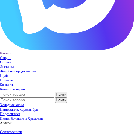
Каталог
Скидки
Оплата
Доставка
Жалобы и предложения
Прайс
Новости
Контакты
Каталог товаров
Холодная ковка
Паникадила, хоросы, бра
Подсвечники
Иконы большие и Храмовые
Аналои
Семисвечники