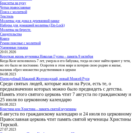
Браслеты на руку
Четки православные
Пояса с молитвой
Текстиль
Молитвы для дома в деревянной рамке
Наборы для домашней молитвы (Zip-Lock)
Молитвы на бересте.
Свидетельства
Книги
Ремни поясные с молитвой
Уцененные товары
20.01.2026
Короткая жизнь мученика Николая Гусева – память 9 октября
Когда Коле исполнилось 7 лет, умерла и его бабушка, тогда он смог найти приют у тети,
но это было не постоянно. Осиротев в этом мире и потеряв свою родню и жилье,
мальчик обрел множество родственников в церкви
04.08.2023
Преподобный Макарий Желтоводский, новый Моисей Руси
Среди святых людей, которые жили на Руси, есть те, о
предназначении которых можно было предвидеть с детства.
Память этого святого церковь чтит 7 августа по гражданскому и
25 июля по церковному календарю
04.08.2023
Кристина или Христина – память святой мученицы
6 августа по гражданскому календарю и 24 июля по церковному
Православная церковь чтит память святой мученицы Христины
Тирской.
27.07.2023