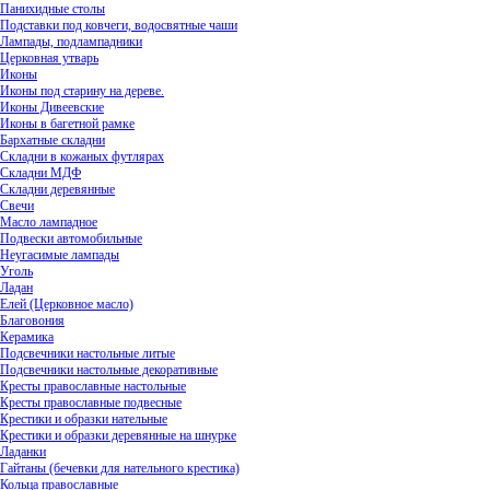
Панихидные столы
Подставки под ковчеги, водосвятные чаши
Лампады, подлампадники
Церковная утварь
Иконы
Иконы под старину на дереве.
Иконы Дивеевские
Иконы в багетной рамке
Бархатные складни
Складни в кожаных футлярах
Складни МДФ
Складни деревянные
Свечи
Масло лампадное
Подвески автомобильные
Неугасимые лампады
Уголь
Ладан
Елей (Церковное масло)
Благовония
Керамика
Подсвечники настольные литые
Подсвечники настольные декоративные
Кресты православные настольные
Кресты православные подвесные
Крестики и образки нательные
Крестики и образки деревянные на шнурке
Ладанки
Гайтаны (бечевки для нательного крестика)
Кольца православные