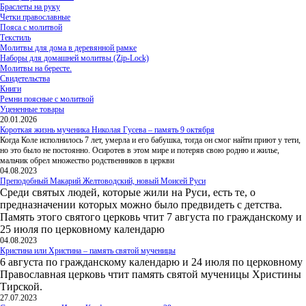
Браслеты на руку
Четки православные
Пояса с молитвой
Текстиль
Молитвы для дома в деревянной рамке
Наборы для домашней молитвы (Zip-Lock)
Молитвы на бересте.
Свидетельства
Книги
Ремни поясные с молитвой
Уцененные товары
20.01.2026
Короткая жизнь мученика Николая Гусева – память 9 октября
Когда Коле исполнилось 7 лет, умерла и его бабушка, тогда он смог найти приют у тети,
но это было не постоянно. Осиротев в этом мире и потеряв свою родню и жилье,
мальчик обрел множество родственников в церкви
04.08.2023
Преподобный Макарий Желтоводский, новый Моисей Руси
Среди святых людей, которые жили на Руси, есть те, о
предназначении которых можно было предвидеть с детства.
Память этого святого церковь чтит 7 августа по гражданскому и
25 июля по церковному календарю
04.08.2023
Кристина или Христина – память святой мученицы
6 августа по гражданскому календарю и 24 июля по церковному
Православная церковь чтит память святой мученицы Христины
Тирской.
27.07.2023