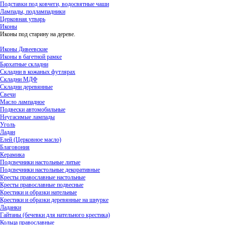
Подставки под ковчеги, водосвятные чаши
Лампады, подлампадники
Церковная утварь
Иконы
Иконы под старину на дереве.
Иконы Дивеевские
Иконы в багетной рамке
Бархатные складни
Складни в кожаных футлярах
Складни МДФ
Складни деревянные
Свечи
Масло лампадное
Подвески автомобильные
Неугасимые лампады
Уголь
Ладан
Елей (Церковное масло)
Благовония
Керамика
Подсвечники настольные литые
Подсвечники настольные декоративные
Кресты православные настольные
Кресты православные подвесные
Крестики и образки нательные
Крестики и образки деревянные на шнурке
Ладанки
Гайтаны (бечевки для нательного крестика)
Кольца православные