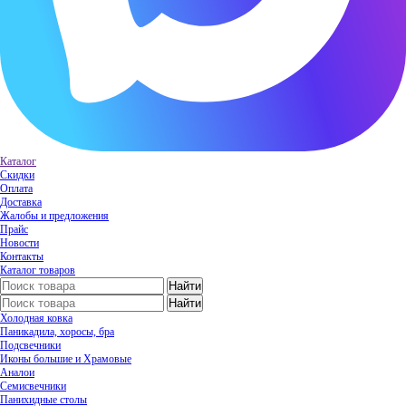
Каталог
Скидки
Оплата
Доставка
Жалобы и предложения
Прайс
Новости
Контакты
Каталог товаров
Холодная ковка
Паникадила, хоросы, бра
Подсвечники
Иконы большие и Храмовые
Аналои
Семисвечники
Панихидные столы