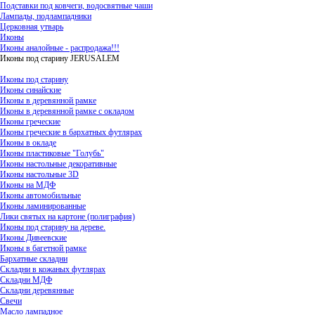
Подставки под ковчеги, водосвятные чаши
Лампады, подлампадники
Церковная утварь
Иконы
Иконы аналойные - распродажа!!!
Иконы под старину JERUSALEM
Иконы под старину
Иконы синайские
Иконы в деревянной рамке
Иконы в деревянной рамке с окладом
Иконы греческие
Иконы греческие в бархатных футлярах
Иконы в окладе
Иконы пластиковые "Голубь"
Иконы настольные декоративные
Иконы настольные 3D
Иконы на МДФ
Иконы автомобильные
Иконы ламинированные
Лики святых на картоне (полиграфия)
Иконы под старину на дереве.
Иконы Дивеевские
Иконы в багетной рамке
Бархатные складни
Складни в кожаных футлярах
Складни МДФ
Складни деревянные
Свечи
Масло лампадное