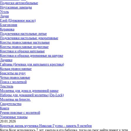
Подвески автомобильные
Неугасимые лампады
Уголь
Ладан
Елей (Церковное масло)
Благовония
Керамика
Подсвечники настольные литые
Подсвечники настольные декоративные
Кресты православные настольные
Кресты православные подвесные
Крестики и образки нательные
Крестики и образки деревянные на шнурке
Ладанки
Гайтаны (бечевки для нательного крестика)
Кольца православные
Браслеты на руку
Четки православные
Пояса с молитвой
Текстиль
Молитвы для дома в деревянной рамке
Наборы для домашней молитвы (Zip-Lock)
Молитвы на бересте.
Свидетельства
Книги
Ремни поясные с молитвой
Уцененные товары
20.01.2026
Короткая жизнь мученика Николая Гусева – память 9 октября
Когда Коле исполнилось 7 лет, умерла и его бабушка, тогда он смог найти приют у тети,