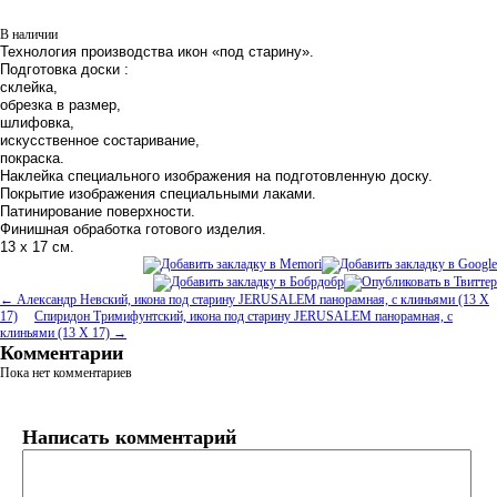
В наличии
Технология производства икон
«
под старину».
Подготовка доски :
склейка,
обрезка в размер,
шлифовка,
искусственное состаривание,
покраска.
Наклейка специального изображения на подготовленную доску.
Покрытие изображения специальными лаками.
Патинирование поверхности.
Финишная обработка готового изделия.
13 х 17 см.
← Александр Невский, икона под старину JERUSALEM панорамная, с клиньями (13 Х
17)
Спиридон Тримифунтский, икона под старину JERUSALEM панорамная, с
клиньями (13 Х 17) →
Комментарии
Пока нет комментариев
Написать комментарий