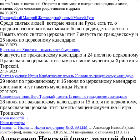
но это было не постоянно. Осиротев в этом мире и потеряв свою родню и жилье,
мальчик обрел множество родственников в церкви
04.08.2023
Преподобный Макарий Желтоводский, новый Моисей Руси
Среди святых людей, которые жили на Руси, есть те, о
предназначении которых можно было предвидеть с детства.
Память этого святого церковь чтит 7 августа по гражданскому и
25 июля по церковному календарю
04.08.2023
Кристина или Христина – память святой мученицы
6 августа по гражданскому календарю и 24 июля по церковному
Православная церковь чтит память святой мученицы Христины
Тирской.
27.07.2023
Святая мученица Иулия Карфагенская: память 29 июля по гражданскому календарю
29 июля по гражданскому и 16 июля по церковному календарю
христиане чтут память мученицы Иулии
27.07.2023
Священномученик Петр Троицкий, память 15 июля по гражданскому календарю
28 июля по гражданскому календарю и 15 июля по церковному,
православная церковь чтит память священномученика Петра
Троицкого.
архив новостей →
Наши партнёры
Главная
→
Иконы
→
Иконы под старину JERUSALEM
→ Александр Невский (пояс,
золотой фон), икона под старину JERUSALEM панорамная, с клиньями (13 Х 17)
Александр Невский (пояс, золотой фон),