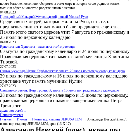
но это было не постоянно. Осиротев в этом мире и потеряв свою родню и жилье,
мальчик обрел множество родственников в церкви
04.08.2023
Преподобный Макарий Желтоводский, новый Моисей Руси
Среди святых людей, которые жили на Руси, есть те, о
предназначении которых можно было предвидеть с детства.
Память этого святого церковь чтит 7 августа по гражданскому и
25 июля по церковному календарю
04.08.2023
Кристина или Христина – память святой мученицы
6 августа по гражданскому календарю и 24 июля по церковному
Православная церковь чтит память святой мученицы Христины
Тирской.
27.07.2023
Святая мученица Иулия Карфагенская: память 29 июля по гражданскому календарю
29 июля по гражданскому и 16 июля по церковному календарю
христиане чтут память мученицы Иулии
27.07.2023
Священномученик Петр Троицкий, память 15 июля по гражданскому календарю
28 июля по гражданскому календарю и 15 июля по церковному,
православная церковь чтит память священномученика Петра
Троицкого.
архив новостей →
Наши партнёры
Главная
→
Иконы
→
Иконы под старину JERUSALEM
→ Александр Невский (пояс),
икона под старину JERUSALEM, арка (13 Х 17)
Александр Невский (пояс), икона под