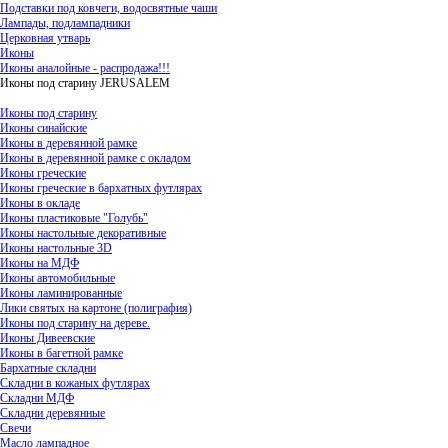
Подставки под ковчеги, водосвятные чаши
Лампады, подлампадники
Церковная утварь
Иконы
Иконы аналойные - распродажа!!!
Иконы под старину JERUSALEM
Иконы под старину
Иконы синайские
Иконы в деревянной рамке
Иконы в деревянной рамке с окладом
Иконы греческие
Иконы греческие в бархатных футлярах
Иконы в окладе
Иконы пластиковые "Голубь"
Иконы настольные декоративные
Иконы настольные 3D
Иконы на МДФ
Иконы автомобильные
Иконы ламинированные
Лики святых на картоне (полиграфия)
Иконы под старину на дереве.
Иконы Дивеевские
Иконы в багетной рамке
Бархатные складни
Складни в кожаных футлярах
Складни МДФ
Складни деревянные
Свечи
Масло лампадное