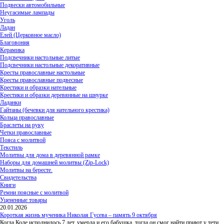
Подвески автомобильные
Неугасимые лампады
Уголь
Ладан
Елей (Церковное масло)
Благовония
Керамика
Подсвечники настольные литые
Подсвечники настольные декоративные
Кресты православные настольные
Кресты православные подвесные
Крестики и образки нательные
Крестики и образки деревянные на шнурке
Ладанки
Гайтаны (бечевки для нательного крестика)
Кольца православные
Браслеты на руку
Четки православные
Пояса с молитвой
Текстиль
Молитвы для дома в деревянной рамке
Наборы для домашней молитвы (Zip-Lock)
Молитвы на бересте.
Свидетельства
Книги
Ремни поясные с молитвой
Уцененные товары
20.01.2026
Короткая жизнь мученика Николая Гусева – память 9 октября
Когда Коле исполнилось 7 лет, умерла и его бабушка, тогда он смог найти приют у тети,