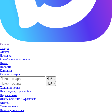
Каталог
Скидки
Оплата
Доставка
Жалобы и предложения
Прайс
Новости
Контакты
Каталог товаров
Холодная ковка
Паникадила, хоросы, бра
Подсвечники
Иконы большие и Храмовые
Аналои
Семисвечники
Панихидные столы