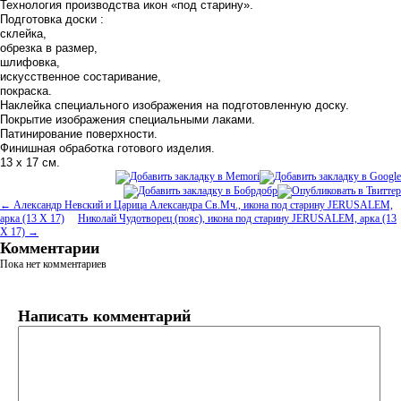
Технология производства икон «под старину».
Подготовка доски :
склейка,
обрезка в размер,
шлифовка,
искусственное состаривание,
покраска.
Наклейка специального изображения на подготовленную доску.
Покрытие изображения специальными лаками.
Патинирование поверхности.
Финишная обработка готового изделия.
13 х 17 см.
← Александр Невский и Царица Александра Св.Мч., икона под старину JERUSALEM,
арка (13 Х 17)
Николай Чудотворец (пояс), икона под старину JERUSALEM, арка (13
Х 17) →
Комментарии
Пока нет комментариев
Написать комментарий